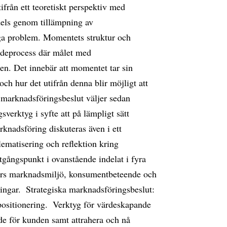
ifrån ett teoretiskt perspektiv med
els genom tillämpning av
iga problem. Momentets struktur och
ndeprocess där målet med
en. Det innebär att momentet tar sin
ch hur det utifrån denna blir möjligt att
 marknadsföringsbeslut väljer sedan
erktyg i syfte att på lämpligt sätt
nadsföring diskuteras även i ett
ematisering och reflektion kring
gångspunkt i ovanstående indelat i fyra
ers marknadsmiljö, konsumentbeteende och
gar.  Strategiska marknadsföringsbeslut:
ositionering.  Verktyg för värdeskapande
rde för kunden samt attrahera och nå