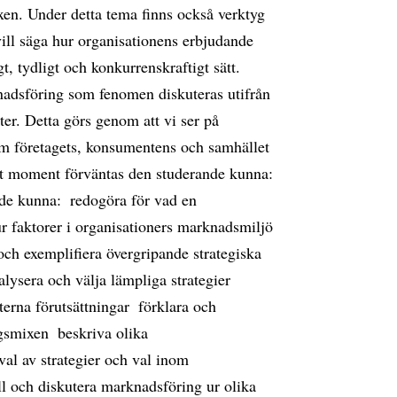
n. Under detta tema finns också verktyg
ill säga hur organisationens erbjudande
, tydligt och konkurrenskraftigt sätt. 
nadsföring som fenomen diskuteras utifrån
ter. Detta görs genom att vi ser på
om företagets, konsumentens och samhället
utat moment förväntas den studerande kunna:
de kunna:  redogöra för vad en
r faktorer i organisationers marknadsmiljö
och exemplifiera övergripande strategiska
alysera och välja lämpliga strategier
erna förutsättningar  förklara och
smixen  beskriva olika
al av strategier och val inom
ill och diskutera marknadsföring ur olika