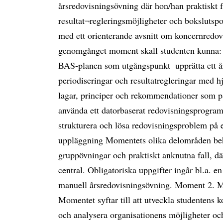
årsredovisningsövning där hon/han praktiskt f
resultat¬regleringsmöjligheter och bokslutsp
med ett orienterande avsnitt om koncernredovi
genomgånget moment skall studenten kunna: 
BAS-planen som utgångspunkt  upprätta ett å
periodiseringar och resultatregleringar med hj
lagar, principer och rekommendationer som på
använda ett datorbaserat redovisningsprogram i
strukturera och lösa redovisningsproblem på
uppläggning Momentets olika delområden beh
gruppövningar och praktiskt anknutna fall, d
central. Obligatoriska uppgifter ingår bl.a. 
manuell årsredovisningsövning. Moment 2. M
Momentet syftar till att utveckla studentens k
och analysera organisationens möjligheter och