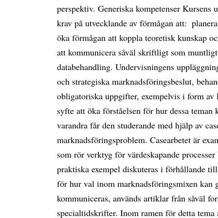
perspektiv. Generiska kompetenser Kursens upp
krav på utvecklande av förmågan att:  planera
öka förmågan att koppla teoretisk kunskap och
att kommunicera såväl skriftligt som muntligt
databehandling. Undervisningens uppläggning
och strategiska marknadsföringsbeslut, beha
obligatoriska uppgifter, exempelvis i form av 
syfte att öka förståelsen för hur dessa teman k
varandra får den studerande med hjälp av case
marknadsföringsproblem. Casearbetet är exa
som rör verktyg för värdeskapande processer 
praktiska exempel diskuteras i förhållande till 
för hur val inom marknadsföringsmixen kan gö
kommuniceras, används artiklar från såväl fo
specialtidskrifter. Inom ramen för detta tema 