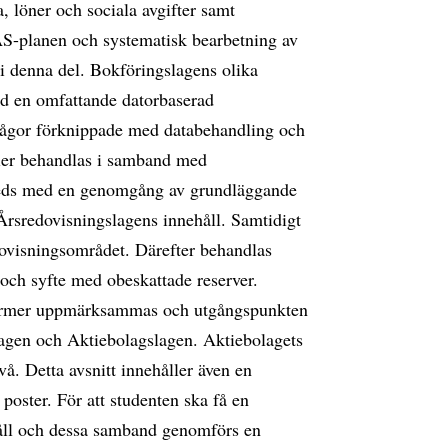
, löner och sociala avgifter samt
AS-planen och systematisk bearbetning av
i denna del. Bokföringslagens olika
ed en omfattande datorbaserad
frågor förknippade med databehandling och
dier behandlas i samband med
leds med en genomgång av grundläggande
Årsredovisningslagens innehåll. Samtidigt
ovisningsområdet. Därefter behandlas
 och syfte med obeskattade reserver.
gsformer uppmärksammas och utgångspunkten
lagen och Aktiebolagslagen. Aktiebolagets
å. Detta avsnitt innehåller även en
oster. För att studenten ska få en
håll och dessa samband genomförs en