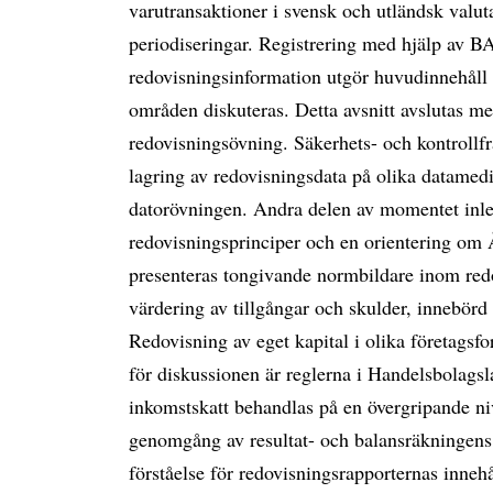
varutransaktioner i svensk och utländsk valuta
periodiseringar. Registrering med hjälp av B
redovisningsinformation utgör huvudinnehåll 
områden diskuteras. Detta avsnitt avslutas m
redovisningsövning. Säkerhets- och kontroll
lagring av redovisningsdata på olika datame
datorövningen. Andra delen av momentet in
redovisningsprinciper och en orientering om 
presenteras tongivande normbildare inom red
värdering av tillgångar och skulder, innebörd
Redovisning av eget kapital i olika företa
för diskussionen är reglerna i Handelsbolags
inkomstskatt behandlas på en övergripande niv
genomgång av resultat- och balansräkningens p
förståelse för redovisningsrapporternas inne