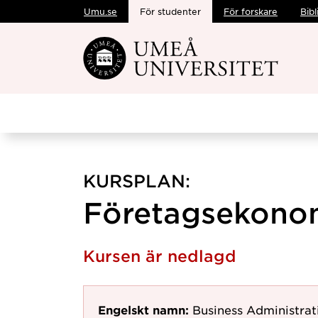
Umu.se
För studenter
För forskare
Bibl
Hoppa direkt till innehållet
KURSPLAN:
Företagsekonom
Kursen är nedlagd
Engelskt namn:
Business Administrat