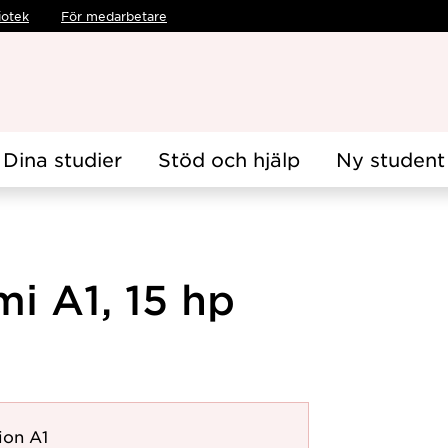
iotek
För medarbetare
Dina studier
Stöd och hjälp
Ny student
i A1, 15 hp
ion A1