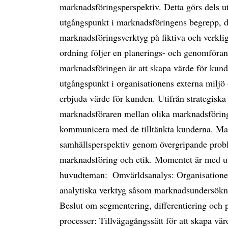
marknadsföringsperspektiv. Detta görs dels ut
utgångspunkt i marknadsföringens begrepp, d
marknadsföringsverktyg på fiktiva och verkl
ordning följer en planerings- och genomföra
marknadsföringen är att skapa värde för kund
utgångspunkt i organisationens externa miljö o
erbjuda värde för kunden. Utifrån strategiska
marknadsföraren mellan olika marknadsföringsv
kommunicera med de tilltänkta kunderna. Mark
samhällsperspektiv genom övergripande probl
marknadsföring och etik. Momentet är med ut
huvudteman:  Omvärldsanalys: Organisation
analytiska verktyg såsom marknadsundersöknin
Beslut om segmentering, differentiering och p
processer: Tillvägagångssätt för att skapa vä