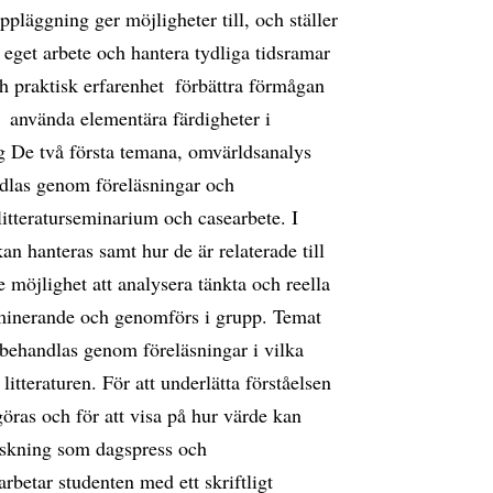
läggning ger möjligheter till, och ställer
 eget arbete och hantera tydliga tidsramar 
 praktisk erfarenhet  förbättra förmågan
  använda elementära färdigheter i
 De två första temana, omvärldsanalys
ndlas genom föreläsningar och
litteraturseminarium och casearbete. I
an hanteras samt hur de är relaterade till
 möjlighet att analysera tänkta och reella
minerande och genomförs i grupp. Temat
behandlas genom föreläsningar i vilka
litteraturen. För att underlätta förståelsen
ras och för att visa på hur värde kan
rskning som dagspress och
arbetar studenten med ett skriftligt