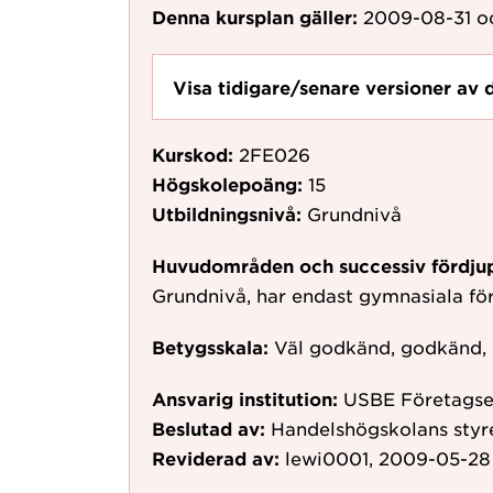
Denna kursplan gäller:
2009-08-31
o
Visa tidigare/senare versioner av 
Kurskod:
2FE026
Högskolepoäng:
15
Utbildningsnivå:
Grundnivå
Huvudområden och successiv fördju
Grundnivå, har endast gymnasiala f
Betygsskala:
Väl godkänd, godkänd,
Ansvarig institution:
USBE Företags
Beslutad av:
Handelshögskolans styr
Reviderad av:
lewi0001, 2009-05-28