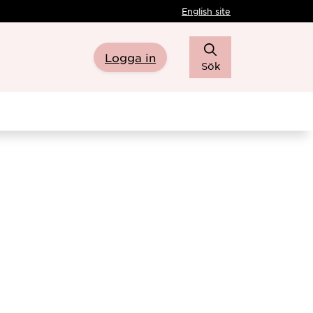
English site
Logga in
Sök