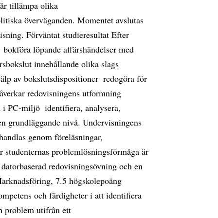
år tillämpa olika
olitiska överväganden. Momentet avslutas
sning. Förväntat studieresultat Efter
 bokföra löpande affärshändelser med
rsbokslut innehållande olika slags
älp av bokslutsdispositioner  redogöra för
verkar redovisningens utformning 
 PC-miljö  identifiera, analysera,
 en grundläggande nivå. Undervisningens
andlas genom föreläsningar,
är studenternas problemlösningsförmåga är
en datorbaserad redovisningsövning och en
arknadsföring, 7.5 högskolepoäng
ompetens och färdigheter i att identifiera
 problem utifrån ett