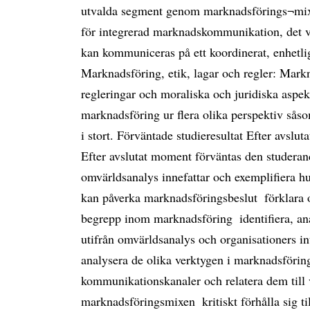
utvalda segment genom marknadsförings¬mixe
för integrerad marknadskommunikation, det v
kan kommuniceras på ett koordinerat, enhetligt
Marknadsföring, etik, lagar och regler: Mark
regleringar och moraliska och juridiska aspek
marknadsföring ur flera olika perspektiv sås
i stort. Förväntade studieresultat Efter avsl
Efter avslutat moment förväntas den studeran
omvärldsanalys innefattar och exemplifiera hu
kan påverka marknadsföringsbeslut  förklara 
begrepp inom marknadsföring  identifiera, an
utifrån omvärldsanalys och organisationers int
analysera de olika verktygen i marknadsföring
kommunikationskanaler och relatera dem till v
marknadsföringsmixen  kritiskt förhålla sig t