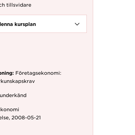
ch tillsvidare
denna kursplan
pning:
Företagsekonomi:
örkunskapskrav
 underkänd
ekonomi
else, 2008-05-21