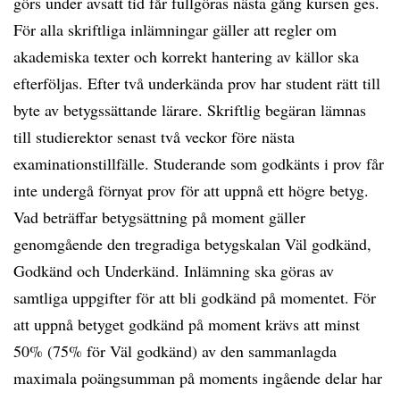
görs under avsatt tid får fullgöras nästa gång kursen ges.
För alla skriftliga inlämningar gäller att regler om
akademiska texter och korrekt hantering av källor ska
efterföljas. Efter två underkända prov har student rätt till
byte av betygssättande lärare. Skriftlig begäran lämnas
till studierektor senast två veckor före nästa
examinationstillfälle. Studerande som godkänts i prov får
inte undergå förnyat prov för att uppnå ett högre betyg.
Vad beträffar betygsättning på moment gäller
genomgående den tregradiga betygskalan Väl godkänd,
Godkänd och Underkänd. Inlämning ska göras av
samtliga uppgifter för att bli godkänd på momentet. För
att uppnå betyget godkänd på moment krävs att minst
50% (75% för Väl godkänd) av den sammanlagda
maximala poängsumman på moments ingående delar har