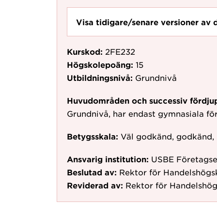
Visa tidigare/senare versioner av 
Kurskod:
2FE232
Högskolepoäng:
15
Utbildningsnivå:
Grundnivå
Huvudområden och successiv fördju
Grundnivå, har endast gymnasiala f
Betygsskala:
Väl godkänd, godkänd,
Ansvarig institution:
USBE Företags
Beslutad av:
Rektor för Handelshögs
Reviderad av:
Rektor för Handelshög