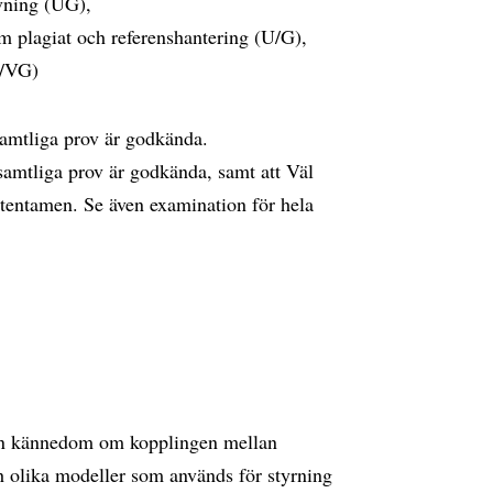
övning (UG),
m plagiat och referenshantering (U/G),
G/VG)
samtliga prov är godkända.
 samtliga prov är godkända, samt att Väl
mtentamen. Se även examination för hela
a en kännedom om kopplingen mellan
ch olika modeller som används för styrning