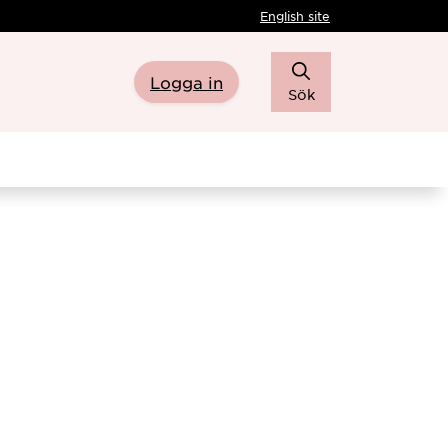
English site
Logga in
Sök