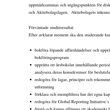
uppmärksammas och utgångspunkten för disku
och Aktiebolagslagen. Aktiebolagets inkomst
Förväntade studieresultat
Efter avklarat moment ska den studerande ku
bokföra löpande affärshändelser och upprä
bokföringsprogram
upprätta ett årsbokslut innehållande perio
analysera deras konsekvenser för beslutsf
redogöra för lagar, principer och rekomm
utformning
förklara och exemplifiera hur det egna kap
redogöra för Global Reporting Initiative´s 
förstå och kunna tillämpa ett akademiskt fö