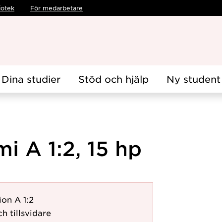
iotek
För medarbetare
Dina studier
Stöd och hjälp
Ny student
 A 1:2, 15 hp
ion A 1:2
h tillsvidare