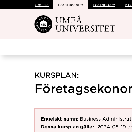
Umu.se
För studenter
För forskare
Bibl
Hoppa direkt till innehållet
KURSPLAN:
Företagsekonomi
Engelskt namn:
Business Administrat
Denna kursplan gäller:
2024-08-19
oc