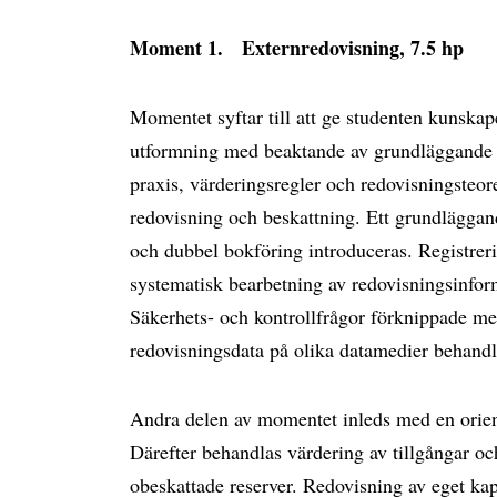
Moment 1. Externredovisning, 7.5 hp
Momentet syftar till att ge studenten kunska
utformning med beaktande av grundläggande r
praxis, värderingsregler och redovisningste
redovisning och beskattning. Ett grundlägga
och dubbel bokföring introduceras. Registre
systematisk bearbetning av redovisningsinfor
Säkerhets- och kontrollfrågor förknippade me
redovisningsdata på olika datamedier behand
Andra delen av momentet inleds med en orien
Därefter behandlas värdering av tillgångar o
obeskattade reserver. Redovisning av eget kapi