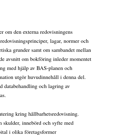
per om den externa redovisningens
edovisningsprinciper, lagar, normer och
oretiska grunder samt om sambandet mellan
nde avsnitt om bokföring inleder momentet
ring med hjälp av BAS-planen och
mation utgör huvudinnehåll i denna del.
d databehandling och lagring av
las.
tering kring hållbarhetsredovisning.
ch skulder, innebörd och syfte med
tal i olika företagsformer