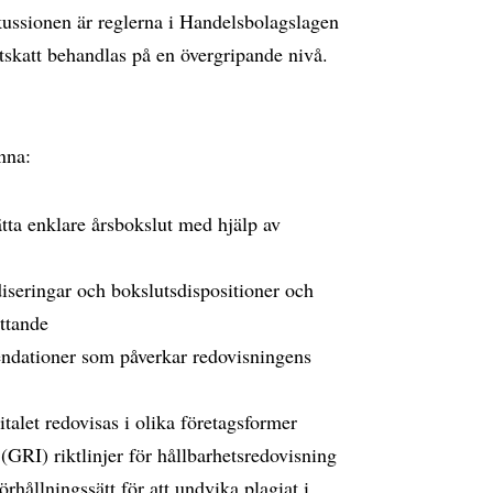
ssionen är reglerna i Handelsbolagslagen
skatt behandlas på en övergripande nivå.
nna:
tta enklare årsbokslut med hjälp av
diseringar och bokslutsdispositioner och
attande
endationer som påverkar redovisningens
italet redovisas i olika företagsformer
(GRI) riktlinjer för hållbarhetsredovisning
rhållningssätt för att undvika plagiat i