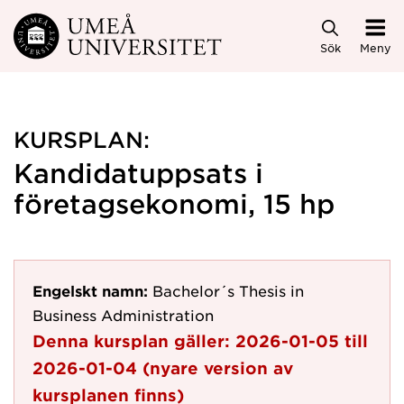
Hoppa direkt till innehållet
Sök
Meny
KURSPLAN:
Kandidatuppsats i
företagsekonomi, 15 hp
Engelskt namn:
Bachelor´s Thesis in
Business Administration
Denna kursplan gäller:
2026-01-05
till
2026-01-04
(nyare version av
kursplanen finns)