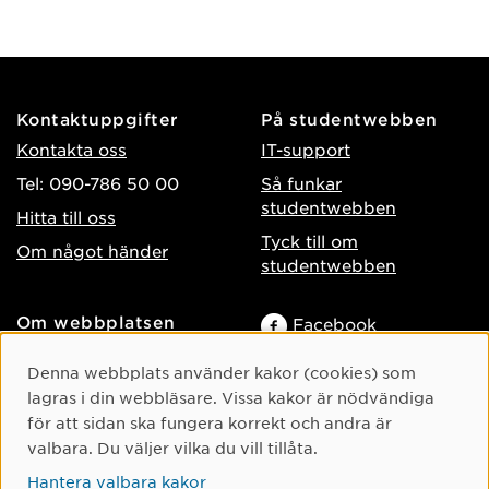
Kontaktuppgifter
På studentwebben
Kontakta oss
IT-support
Tel: 090-786 50 00
Så funkar
studentwebben
Hitta till oss
Tyck till om
Om något händer
studentwebben
Om webbplatsen
Facebook
Tillgänglighet på umu.se
Instagram
Cookie-samtycke
Denna webbplats använder kakor (cookies) som
Behandling av
TikTok
lagras i din webbläsare. Vissa kakor är nödvändiga
personuppgifter
för att sidan ska fungera korrekt och andra är
Youtube
Hantera kakor
valbara. Du väljer vilka du vill tillåta.
LinkedIn
Hantera valbara kakor