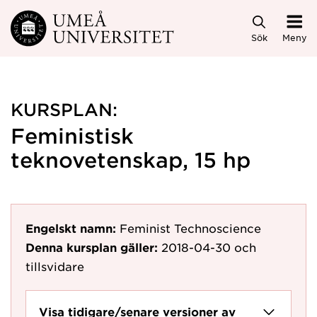
Hoppa direkt till innehållet
Sök
Meny
KURSPLAN:
Feministisk
teknovetenskap, 15 hp
Engelskt namn:
Feminist Technoscience
Denna kursplan gäller:
2018-04-30
och
tillsvidare
Visa tidigare/senare versioner av