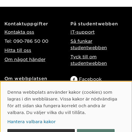
Kontaktuppgifter
På studentwebben
Kontakta oss
IT-support
Tel: 090-786 50 00
Så funkar
studentwebben
Hitta till oss
Tyck till om
Om något händer
studentwebben
Om webbplatsen
Facebook
Tillgänglighet på umu.se
Instagram
Cookie-samtycke
Denna webbplats använder kakor (cookies) som
Behandling av
TikTok
lagras i din webbläsare. Vissa kakor är nödvändiga
personuppgifter
för att sidan ska fungera korrekt och andra är
Youtube
Hantera kakor
valbara. Du väljer vilka du vill tillåta.
LinkedIn
Hantera valbara kakor