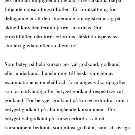
ges normalt möjlighet att deltaga i tre särskilda därpå
följande uppsamlingstillfällen. En förutsättning för
deltagande är att den studerande omregistrerar sig på
aktuell kurs den termin provet anordnas. För
provtillfällen därutöver erfordras särskild dispens av
studievägledare eller studierektor.
Som betyg på hela kursen ges väl godkänd, godkänd
eller underkänd. I anslutning till beskrivningen av
examinationens innehåll och form anges vilka uppgifter
som är nödvändiga för betyget godkänd respektive väl
godkänd. För betyget godkänd på kursen erfordras minst
betyget godkänt på alla ingående kursmoment. För
betyget väl godkänt på kursen erfordras att ett
kursmoment bedömts som minst godkänt, samt att övriga