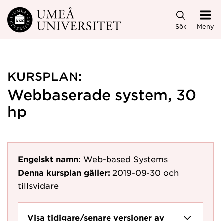
Hoppa direkt till innehållet
Sök
Meny
KURSPLAN:
Webbaserade system, 30
hp
Engelskt namn:
Web-based Systems
Denna kursplan gäller:
2019-09-30
och
tillsvidare
Visa tidigare/senare versioner av