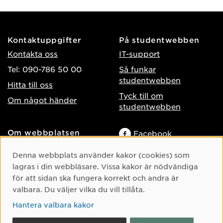
Kontaktuppgifter
På studentwebben
Kontakta oss
IT-support
Tel: 090-786 50 00
Så funkar
studentwebben
Hitta till oss
Tyck till om
Om något händer
studentwebben
Om webbplatsen
Facebook
Tillgänglighet på umu.se
Instagram
Cookie-samtycke
Denna webbplats använder kakor (cookies) som
Behandling av
lagras i din webbläsare. Vissa kakor är nödvändiga
TikTok
personuppgifter
för att sidan ska fungera korrekt och andra är
Youtube
Hantera kakor
valbara. Du väljer vilka du vill tillåta.
LinkedIn
Hantera valbara kakor