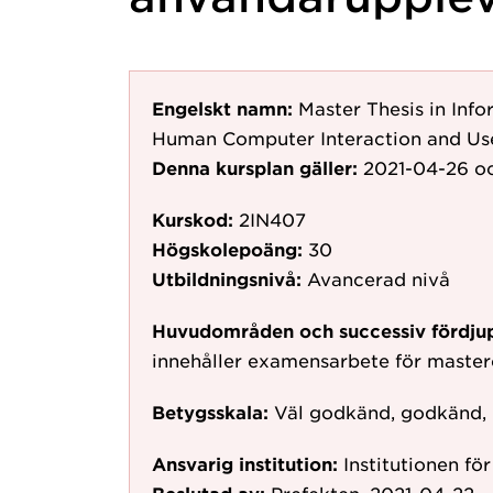
Engelskt namn:
Master Thesis in Info
Human Computer Interaction and Use
Denna kursplan gäller:
2021-04-26
oc
Kurskod:
2IN407
Högskolepoäng:
30
Utbildningsnivå:
Avancerad nivå
Huvudområden och successiv fördju
innehåller examensarbete för mast
Betygsskala:
Väl godkänd, godkänd,
Ansvarig institution:
Institutionen fö