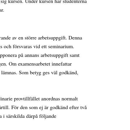
a sig kursen. Under kursen har studenterna
ar.
nde av en större arbetsuppgift. Denna
as och försvaras vid ett seminarium.
pponera på annans arbetsuppgift samt
gen. Om examensarbetet innefattar
 lämnas. Som betyg ges väl godkänd,
narie provtillfället anordnas normalt
härtill. För den som ej är godkänd efter två
a i särskilda därpå följande