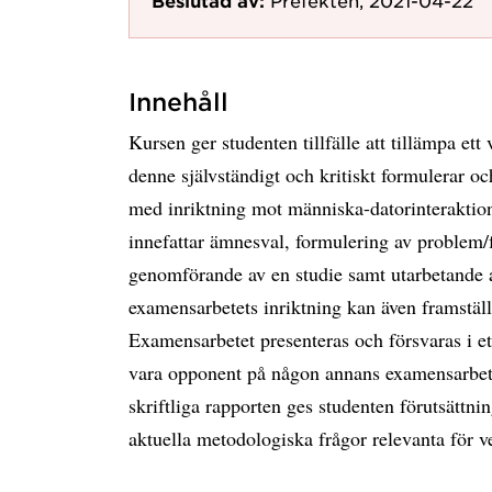
Beslutad av:
Prefekten, 2021-04-22
Innehåll
Kursen ger studenten tillfälle att tillämpa et
denne självständigt och kritiskt formulerar 
med inriktning mot människa-datorinteraktio
innefattar ämnesval, formulering av problem/
genomförande av en studie samt utarbetande a
examensarbetets inriktning kan även framställ
Examensarbetet presenteras och försvaras i et
vara opponent på någon annans examensarbete.
skriftliga rapporten ges studenten förutsättni
aktuella metodologiska frågor relevanta för v