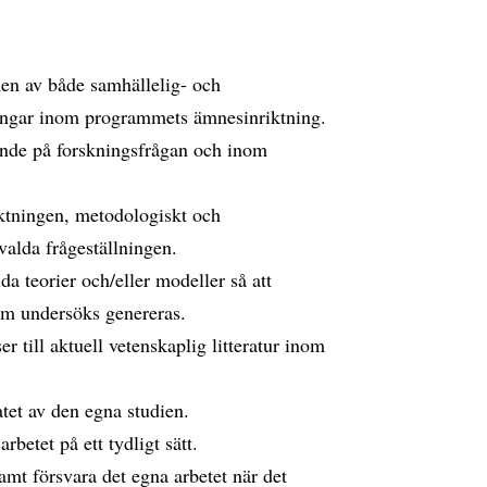
omen av både samhällelig- och
ningar inom programmets ämnesinriktning.
ende på forskningsfrågan och inom
ktningen, metodologiskt och
valda frågeställningen.
a teorier och/eller modeller så att
om undersöks genereras.
er till aktuell vetenskaplig litteratur inom
atet av den egna studien.
rbetet på ett tydligt sätt.
amt försvara det egna arbetet när det