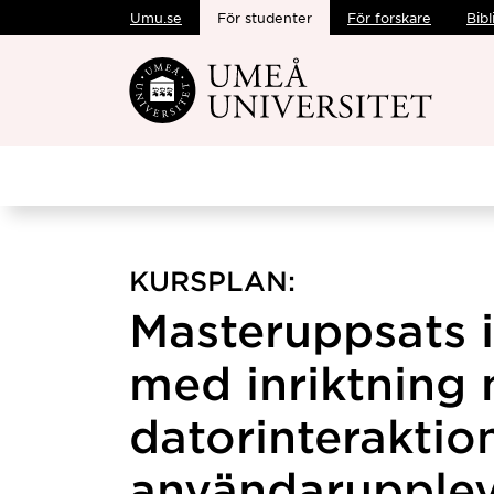
Umu.se
För studenter
För forskare
Bibl
Hoppa direkt till innehållet
KURSPLAN:
Masteruppsats i
med inriktning
datorinteraktio
användaruppleve