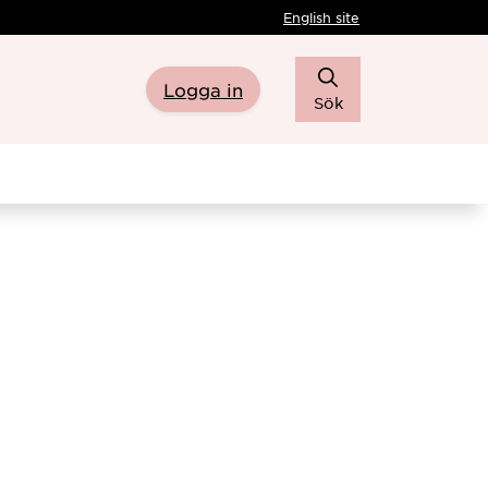
English site
Logga in
Sök