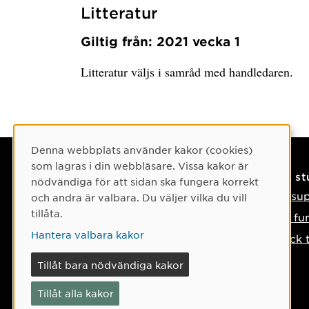
Litteratur
Giltig från: 2021 vecka 1
Litteratur väljs i samråd med handledaren.
Cookie-samtycke
Denna webbplats använder kakor (cookies)
som lagras i din webbläsare. Vissa kakor är
Kontaktuppgifter
På s
nödvändiga för att sidan ska fungera korrekt
Kontakta oss
IT-su
och andra är valbara. Du väljer vilka du vill
tillåta.
Tel: 090-786 50 00
Så fu
Hantera valbara kakor
Hitta till oss
Tyck 
Om något händer
Tillåt bara nödvändiga kakor
Tillåt alla kakor