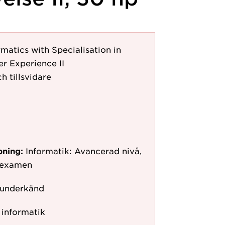
rmatics with Specialisation in
r Experience II
h tillsvidare
pning:
Informatik: Avancerad nivå,
erexamen
 underkänd
r informatik