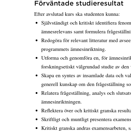
Förväntade studieresultat
Efter avslutad kurs ska studenten kunna:
Självständigt och kritiskt identifiera fen
ämnesrelevans samt formulera frågeställ
Redogöra för relevant litteratur med avse
programmets ämnesinriktning.
Utforma och genomföra en, för ämnesinri
forskningsetiskt välgrundad studie av den 
Skapa en syntes av insamlade data och vald
generell kunskap om den frågeställning s
Relatera frågeställning, analys och slutsats
ämnesinriktningen.
Reflektera över och kritiskt granska result
Skriftligt och muntligt presentera examensa
Kritiskt granska andras examensarbeten, s