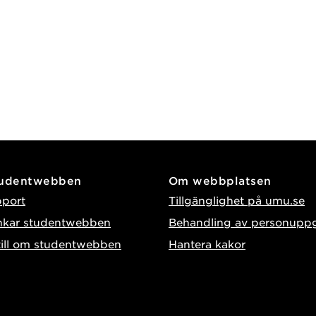
tudentwebben
Om webbplatsen
pport
Tillgänglighet på umu.se
nkar studentwebben
Behandling av personuppg
till om studentwebben
Hantera kakor