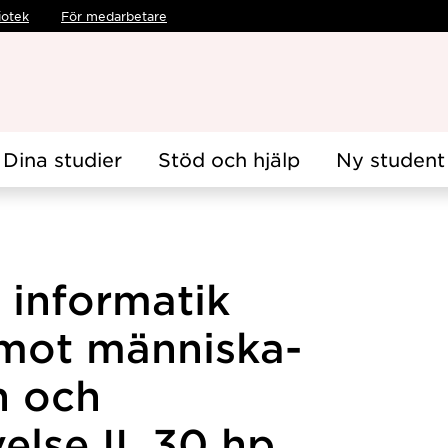
iotek
För medarbetare
Dina studier
Stöd och hjälp
Ny student
 informatik
 mot människa-
n och
lse II, 30 hp