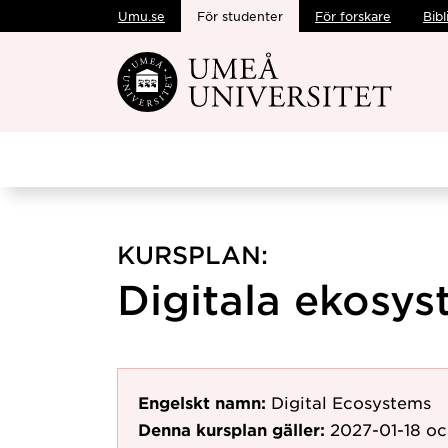
Umu.se
För studenter
För forskare
Bibl
Hoppa direkt till innehållet
KURSPLAN:
Digitala ekosys
Engelskt namn:
Digital Ecosystems
Denna kursplan gäller:
2027-01-18
oc