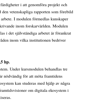
 färdigheter i att genomföra projekt och
ed den vetenskapliga rapporten som förebild
tt arbete. I modulen förmedlas kunskaper
lskrivande inom forskarvärlden. Modulen
s i det självständiga arbetet är förankrat
råden inom vilka institutionen bedriver
,5 hp.
ystem. Under kursmodulen behandlas tre
är nödvändig för att möta framtidens
ekosystem kan studeras med hjälp av några
framtidsvisioner om digitala ekosystem i
iseras.