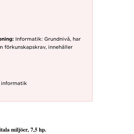
pning:
Informatik: Grundnivå, har
m förkunskapskrav, innehåller
r informatik
ala miljöer, 7,5 hp.