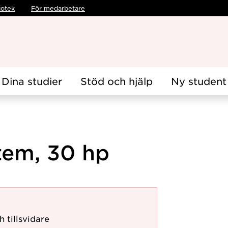
iotek
För medarbetare
Dina studier
Stöd och hjälp
Ny student
tem, 30 hp
h tillsvidare