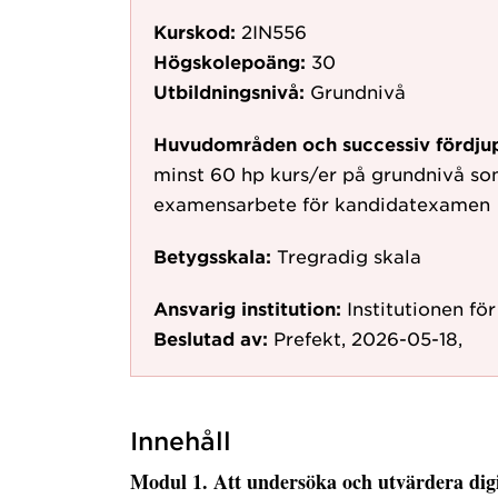
Kurskod:
2IN556
Högskolepoäng:
30
Utbildningsnivå:
Grundnivå
Huvudområden och successiv fördju
minst 60 hp kurs/er på grundnivå so
examensarbete för kandidatexamen
Betygsskala:
Tregradig skala
Ansvarig institution:
Institutionen fö
Beslutad av:
Prefekt, 2026-05-18,
Innehåll
Modul 1. Att undersöka och utvärdera digit