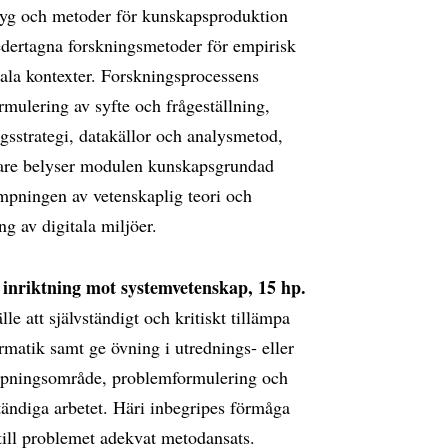
tyg och metoder för kunskapsproduktion
dertagna forskningsmetoder för empirisk
iala kontexter. Forskningsprocessens
rmulering av syfte och frågeställning,
ngsstrategi, datakällor och analysmetod,
are belyser modulen kunskapsgrundad
lämpningen av vetenskaplig teori och
g av digitala miljöer.
inriktning mot systemvetenskap, 15 hp.
lle att självständigt och kritiskt tillämpa
matik samt ge övning i utrednings- eller
lämpningsområde, problemformulering och
ändiga arbetet. Häri inbegripes förmåga
 till problemet adekvat metodansats.