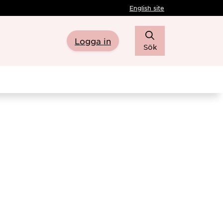
English site
Logga in
Sök