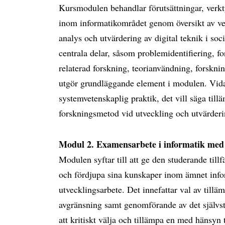
Kursmodulen behandlar förutsättningar, verk
inom informatikområdet genom översikt av ve
analys och utvärdering av digital teknik i soc
centrala delar, såsom problemidentifiering, fo
relaterad forskning, teorianvändning, forskni
utgör grundläggande element i modulen. Vid
systemvetenskaplig praktik, det vill säga til
forskningsmetod vid utveckling och utvärderin
Modul 2. Examensarbete i informatik med 
Modulen syftar till att ge den studerande tillfä
och fördjupa sina kunskaper inom ämnet infor
utvecklingsarbete. Det innefattar val av til
avgränsning samt genomförande av det självst
att kritiskt välja och tillämpa en med hänsyn