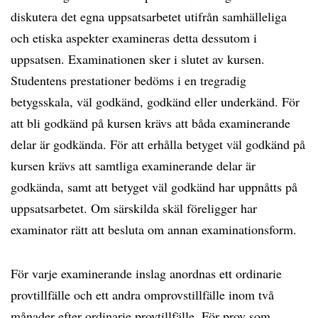
diskutera det egna uppsatsarbetet utifrån samhälleliga
och etiska aspekter examineras detta dessutom i
uppsatsen. Examinationen sker i slutet av kursen.
Studentens prestationer bedöms i en tregradig
betygsskala, väl godkänd, godkänd eller underkänd. För
att bli godkänd på kursen krävs att båda examinerande
delar är godkända. För att erhålla betyget väl godkänd på
kursen krävs att samtliga examinerande delar är
godkända, samt att betyget väl godkänd har uppnåtts på
uppsatsarbetet. Om särskilda skäl föreligger har
examinator rätt att besluta om annan examinationsform.
För varje examinerande inslag anordnas ett ordinarie
provtillfälle och ett andra omprovstillfälle inom två
månader efter ordinarie provtillfälle. För prov som