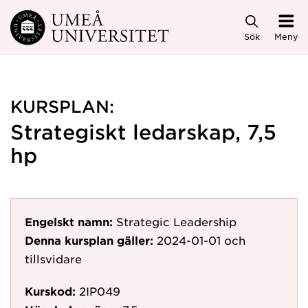
Hoppa direkt till innehållet
Sök
Meny
KURSPLAN:
Strategiskt ledarskap, 7,5
hp
Engelskt namn:
Strategic Leadership
Denna kursplan gäller:
2024-01-01
och
tillsvidare
Kurskod:
2IP049