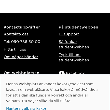
Kontaktuppgifter
På studentwebben
Kontakta oss
IT-support
Tel: 090-786 50 00
Så funkar
studentwebben
Hitta till oss
Tyck till om
Om något händer
studentwebben
Om webbplatsen
Facebook
Tillgänglighet på umu.se
Instagram
Cookie-samtycke
Denna webbplats använder kakor (cookies) som
Behandling av
lagras i din webbläsare. Vissa kakor är nödvändiga
TikTok
personuppgifter
för att sidan ska fungera korrekt och andra är
Youtube
Hantera kakor
valbara. Du väljer vilka du vill tillåta.
LinkedIn
Hantera valbara kakor