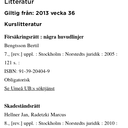
Litteratur
Giltig från: 2013 vecka 36
Kurslitteratur
Försäkringsrätt
: några huvudlinjer
Bengtsson Bertil
7., [rev.] uppl. :
Stockholm :
Norstedts juridik :
2005 :
121 s. :
ISBN: 91-39-20404-9
Obligatorisk
Se Umeå UB:s söktjänst
Skadeståndsrätt
Hellner Jan, Radetzki Marcus
8., [rev.] uppl. :
Stockholm :
Norstedts juridik :
2010 :