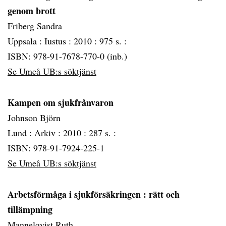
genom brott
Friberg Sandra
Uppsala :
Iustus :
2010 :
975 s. :
ISBN: 978-91-7678-770-0 (inb.)
Se Umeå UB:s söktjänst
Kampen om sjukfrånvaron
Johnson Björn
Lund :
Arkiv :
2010 :
287 s. :
ISBN: 978-91-7924-225-1
Se Umeå UB:s söktjänst
Arbetsförmåga i sjukförsäkringen
: rätt och
tillämpning
Mannelqvist Ruth