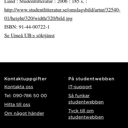
Lund :
Studentlitteratur :
2006 :
185 s. :
http://www.studentlitteratur.se/omslagsbild/artnr/32540-
01/height/320/width/320/bild.jpg
ISBN: 91-44-00722-1
Se Umeå UB:s söktjänst
Kontaktuppgifter
På studentwebben
Kontakta oss
IT-support
Tel: 090-786 50 00
Så funkar
studentwebben
Hitta till oss
Tyck till om
Om något händer
studentwebben