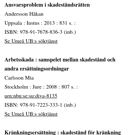
Ansvarsproblem i skadeståndsrätten
Andersson Håkan
Uppsala :
Iustus :
2013 :
831 s. :
ISBN: 978-91-7678-836-3 (inb.)
Se Umeå UB:s söktjänst
Arbetsskada
: samspelet mellan skadestånd och
andra ersättningsordningar
Carlsson Mia
Stockholm :
Jure :
2008 :
807 s. :
urn:nbn:se:su:diva-8135
ISBN: 978-91-7223-333-1 (inb.)
Se Umeå UB:s söktjänst
Kränkningsersättning
: skadestånd för kränkning