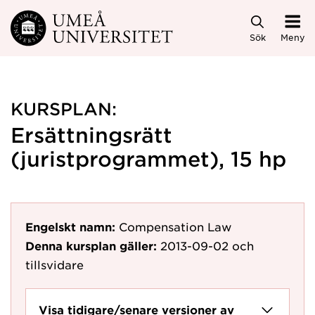
Hoppa direkt till innehållet
Sök
Meny
KURSPLAN:
Ersättningsrätt
(juristprogrammet), 15 hp
Engelskt namn:
Compensation Law
Denna kursplan gäller:
2013-09-02
och
tillsvidare
Visa tidigare/senare versioner av