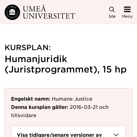
Hoppa direkt till innehållet
Sök
Meny
KURSPLAN:
Humanjuridik
(Juristprogrammet), 15 hp
Engelskt namn:
Humane Justice
Denna kursplan gäller:
2016-03-21
och
tillsvidare
Visa tidigare/senare versioner av