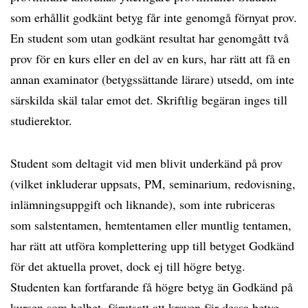
som erhållit godkänt betyg får inte genomgå förnyat prov.
En student som utan godkänt resultat har genomgått två
prov för en kurs eller en del av en kurs, har rätt att få en
annan examinator (betygssättande lärare) utsedd, om inte
särskilda skäl talar emot det. Skriftlig begäran inges till
studierektor.
Student som deltagit vid men blivit underkänd på prov
(vilket inkluderar uppsats, PM, seminarium, redovisning,
inlämningsuppgift och liknande), som inte rubriceras
som salstentamen, hemtentamen eller muntlig tentamen,
har rätt att utföra komplettering upp till betyget Godkänd
för det aktuella provet, dock ej till högre betyg.
Studenten kan fortfarande få högre betyg än Godkänd på
kursen som helhet, förutsatt att kraven för dessa betyg