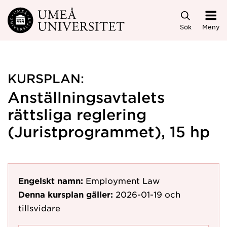
Hoppa direkt till innehållet
Sök
Meny
KURSPLAN:
Anställningsavtalets
rättsliga reglering
(Juristprogrammet), 15 hp
Engelskt namn:
Employment Law
Denna kursplan gäller:
2026-01-19
och
tillsvidare