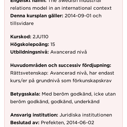
Engelskt namn:
The Swedish industrial
relations model in an international context
Denna kursplan gäller:
2014-09-01
och
tillsvidare
Kurskod:
2JU110
Högskolepoäng:
15
Utbildningsnivå:
Avancerad nivå
Huvudområden och successiv fördjupning:
Rättsvetenskap: Avancerad nivå, har endast
kurs/er på grundnivå som förkunskapskrav
Betygsskala:
Med beröm godkänd, icke utan
beröm godkänd, godkänd, underkänd
Ansvarig institution:
Juridiska institutionen
Beslutad av:
Prefekten, 2014-06-02