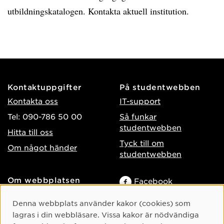
utbildningskatalogen. Kontakta aktuell institution.
Kontaktuppgifter
På studentwebben
Kontakta oss
IT-support
Tel: 090-786 50 00
Så funkar
studentwebben
Hitta till oss
Tyck till om
Om något händer
studentwebben
Om webbplatsen
Facebook
Tillgänglighet på umu.se
Instagram
Cookie-samtycke
Denna webbplats använder kakor (cookies) som
Behandling av
TikTok
lagras i din webbläsare. Vissa kakor är nödvändiga
personuppgifter