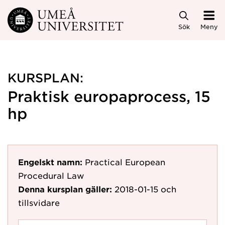
Hoppa direkt till innehållet
Sök
Meny
KURSPLAN:
Praktisk europaprocess, 15
hp
Engelskt namn:
Practical European
Procedural Law
Denna kursplan gäller:
2018-01-15
och
tillsvidare