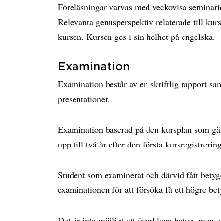
Föreläsningar varvas med veckovisa seminarier 
Relevanta genusperspektiv relaterade till kur
kursen. Kursen ges i sin helhet på engelska.
Examination
Examination består av en skriftlig rapport sam
presentationer.
Examination baserad på den kursplan som gäl
upp till två år efter den första kursregistreri
Student som examinerat och därvid fått betyg
examinationen för att försöka få ett högre bet
Det är inte möjligt att överklaga betyg, men en