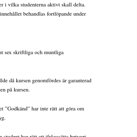
i vilka studenterna aktivt skall delta.
sinnehållet behandlas fortlöpande under
t sex skriftliga och muntliga
lde då kursen genomfördes är garanterad
ngen på kursen.
et ”Godkänd” har inte rätt att göra om
yg.
 student har rätt att ifrågasätta betyget