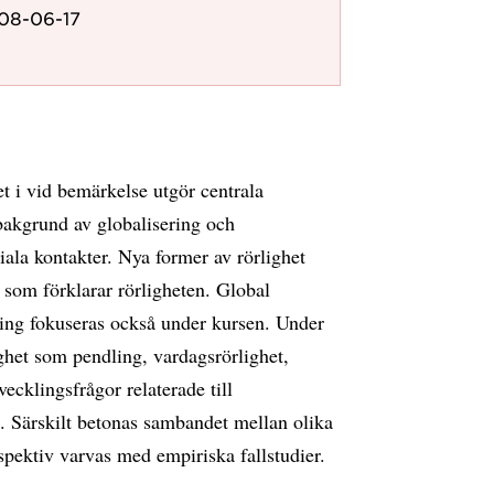
008-06-17
t i vid bemärkelse utgör centrala
bakgrund av globalisering och
ala kontakter. Nya former av rörlighet
r som förklarar rörligheten. Global
ing fokuseras också under kursen. Under
het som pendling, vardagsrörlighet,
vecklingsfrågor relaterade till
n. Särskilt betonas sambandet mellan olika
spektiv varvas med empiriska fallstudier.