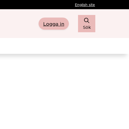
English site
Logga in
Sök