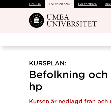
Umu.se
För studenter
För forskare
Bibl
Hoppa direkt till innehållet
KURSPLAN:
Befolkning och 
hp
Kursen är nedlagd från oc