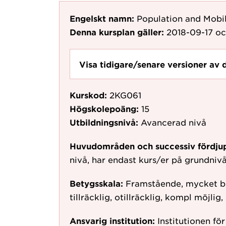
Engelskt namn:
Population and Mobil
Denna kursplan gäller:
2018-09-17
oc
Visa tidigare/senare versioner av 
Kurskod:
2KG061
Högskolepoäng:
15
Utbildningsnivå:
Avancerad nivå
Huvudområden och successiv fördju
nivå, har endast kurs/er på grundni
Betygsskala:
Framstående, mycket bra,
tillräcklig, otillräcklig, kompl möjlig, 
Ansvarig institution:
Institutionen fö