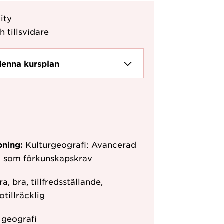
ity
h tillsvidare
denna kursplan
pning:
Kulturgeografi: Avancerad
vå som förkunskapskrav
 bra, tillfredsställande,
otillräcklig
r geografi