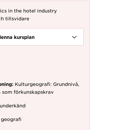
cs in the hotel industry
h tillsvidare
denna kursplan
pning:
Kulturgeografi: Grundnivå,
å som förkunskapskrav
 underkänd
r geografi