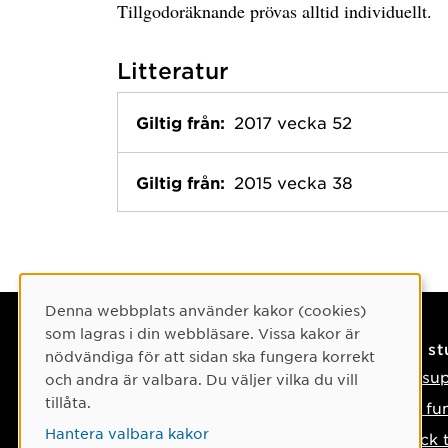
Tillgodoräknande prövas alltid individuellt.
Litteratur
Giltig från:
2017 vecka 52
Giltig från:
2015 vecka 38
Cookie-samtycke
Denna webbplats använder kakor (cookies)
som lagras i din webbläsare. Vissa kakor är
Kontaktuppgifter
På s
nödvändiga för att sidan ska fungera korrekt
Kontakta oss
IT-su
och andra är valbara. Du väljer vilka du vill
tillåta.
Tel: 090-786 50 00
Så fu
Hantera valbara kakor
Hitta till oss
Tyck 