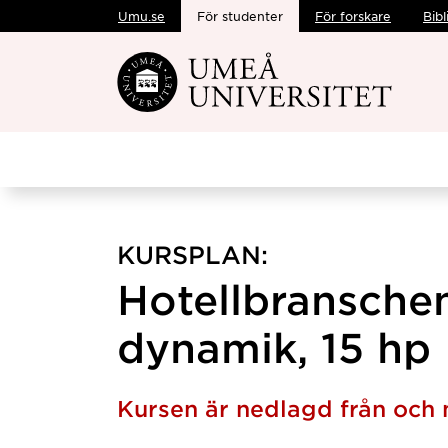
Umu.se
För studenter
För forskare
Bibl
Hoppa direkt till innehållet
KURSPLAN:
Hotellbranschen
dynamik, 15 hp
Kursen är nedlagd från oc