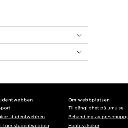
tudentwebben
Om webbplatsen
pport
Tillgänglighet på umu.se
nkar studentwebben
Behandling av personuppg
till om studentwebben
Hantera kakor