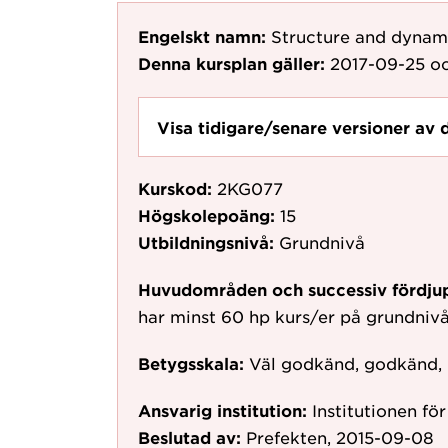
Engelskt namn:
Structure and dynami
Denna kursplan gäller:
2017-09-25
oc
Visa tidigare/senare versioner av 
Kurskod:
2KG077
Högskolepoäng:
15
Utbildningsnivå:
Grundnivå
Huvudområden och successiv fördju
har minst 60 hp kurs/er på grundniv
Betygsskala:
Väl godkänd, godkänd,
Ansvarig institution:
Institutionen fö
Beslutad av:
Prefekten, 2015-09-08