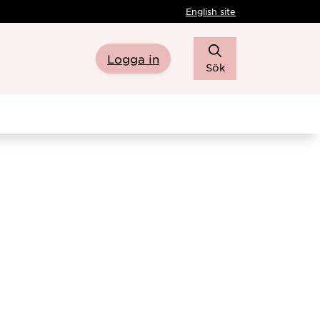
English site
Logga in
Sök