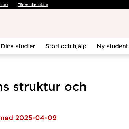
iotek
För medarbetare
Dina studier
Stöd och hjälp
Ny student
s struktur och
h med 2025-04-09