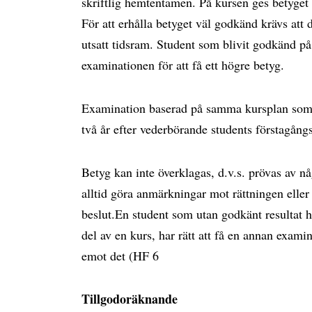
skriftlig hemtentamen. På kursen ges betyget
För att erhålla betyget väl godkänd krävs at
utsatt tidsram. Student som blivit godkänd p
examinationen för att få ett högre betyg.
Examination baserad på samma kursplan som v
två år efter vederbörande students förstagångsr
Betyg kan inte överklagas, d.v.s. prövas av n
alltid göra anmärkningar mot rättningen eller
beslut.En student som utan godkänt resultat h
del av en kurs, har rätt att få en annan examin
emot det (HF 6
Tillgodoräknande