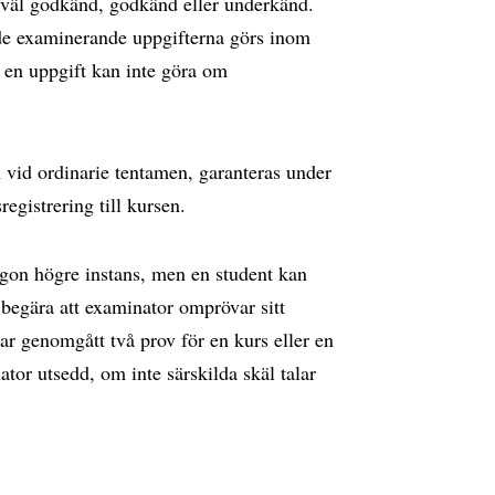
 väl godkänd, godkänd eller underkänd.
t de examinerande uppgifterna görs inom
å en uppgift kan inte göra om
id ordinarie tentamen, garanteras under
egistrering till kursen.
ågon högre instans, men en student kan
 begära att examinator omprövar sitt
ar genomgått två prov för en kurs eller en
ator utsedd, om inte särskilda skäl talar