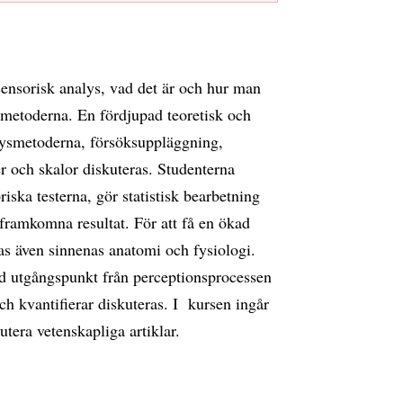
sensorisk analys, vad det är och hur man
smetoderna. En fördjupad teoretisk och
lysmetoderna, försöksuppläggning,
er och skalor diskuteras. Studenterna
iska testerna, gör statistisk bearbetning
 framkomna resultat. För att få en ökad
as även sinnenas anatomi och fysiologi.
 utgångspunkt från perceptionsprocessen
och kvantifierar diskuteras. I kursen ingår
kutera vetenskapliga artiklar.