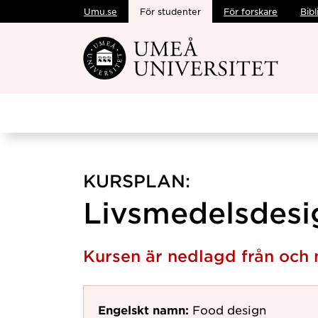
Umu.se
För studenter
För forskare
Bibl
Hoppa direkt till innehållet
KURSPLAN:
Livsmedelsdesig
Kursen är nedlagd från och
Engelskt namn:
Food design