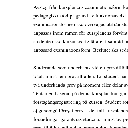
Avsteg från kursplanens examinationsform ka
pedagogiskt stöd på grund av funktionsnedsät
examinationsformen ska övervägas utifrån st
anpassas inom ramen för kursplanens förvänta
studenten ska kursansvarig lärare, i samråd
anpassad examinationsform. Beslutet ska sed
Studerande som underkänts vid ett provtillfäll
totalt minst fem provtillfällen. En student har 
två underkända prov på moment eller delar av 
Tentamen baserad på denna kursplan kan garan
förstagångsregistrering på kursen. Student som
ej genomgå förnyat prov. I det fall kursplanen
förändringar garanteras studenter minst tre pro
provtillfälle) enligt den ursprungliga kurspla