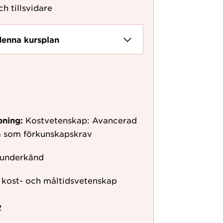
ch tillsvidare
denna kursplan
pning:
Kostvetenskap: Avancerad
vå som förkunskapskrav
 underkänd
r kost- och måltidsvetenskap
2