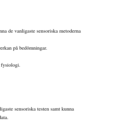
:
nna de vanligaste sensoriska metoderna
nverkan på bedömningar.
fysiologi.
igaste sensoriska testen samt kunna
data.