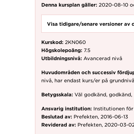
Denna kursplan gäller:
2020-08-10
o
Visa tidigare/senare versioner av 
Kurskod:
2KN060
Högskolepoäng:
7.5
Utbildningsnivå:
Avancerad nivå
Huvudområden och successiv fördju
nivå, har endast kurs/er på grundni
Betygsskala:
Väl godkänd, godkänd,
Ansvarig institution:
Institutionen fö
Beslutad av:
Prefekten, 2016-06-13
Reviderad av:
Prefekten, 2020-03-0