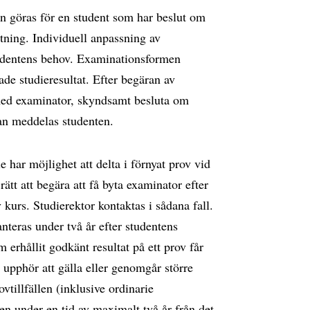
n göras för en student som har beslut om
tning. Individuell anpassning av
udentens behov. Examinationsformen
de studieresultat. Efter begäran av
 med examinator, skyndsamt besluta om
an meddelas studenten.
e har möjlighet att delta i förnyat prov vid
rätt att begära att få byta examinator efter
kurs. Studierektor kontaktas i sådana fall.
teras under två år efter studentens
 erhållit godkänt resultat på ett prov får
 upphör att gälla eller genomgår större
vtillfällen (inklusive ordinarie
nen under en tid av maximalt två år från det