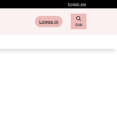
English site
Logga in
Sök