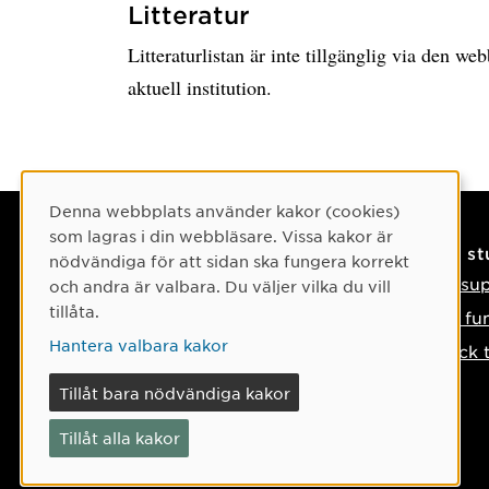
Litteratur
Litteraturlistan är inte tillgänglig via den w
aktuell institution.
Cookie-samtycke
Denna webbplats använder kakor (cookies)
som lagras i din webbläsare. Vissa kakor är
Kontaktuppgifter
På s
nödvändiga för att sidan ska fungera korrekt
Kontakta oss
IT-su
och andra är valbara. Du väljer vilka du vill
tillåta.
Tel: 090-786 50 00
Så fu
Hantera valbara kakor
Hitta till oss
Tyck 
Om något händer
Tillåt bara nödvändiga kakor
Tillåt alla kakor