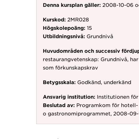
Denna kursplan gäller:
2008-10-06
o
Kurskod:
2MR028
Högskolepoäng:
15
Utbildningsnivå:
Grundnivå
Huvudområden och successiv fördju
restaurangvetenskap: Grundnivå, har
som förkunskapskrav
Betygsskala:
Godkänd, underkänd
Ansvarig institution:
Institutionen fö
Beslutad av:
Programkom för hotell
o gastronomiprogrammet, 2008-09-