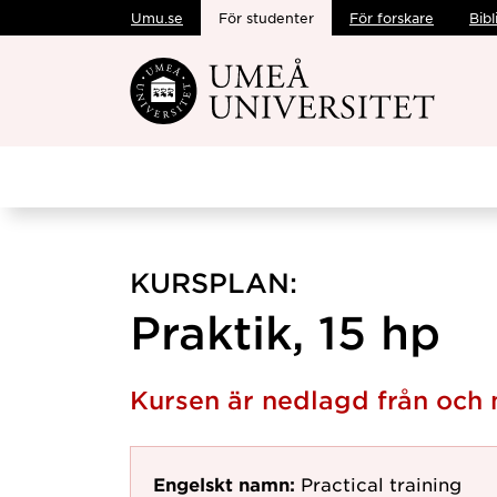
Umu.se
För studenter
För forskare
Bibl
Hoppa direkt till innehållet
KURSPLAN:
Praktik, 15 hp
Kursen är nedlagd från och
Engelskt namn:
Practical training