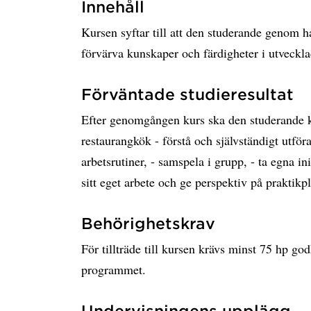
Innehåll
Kursen syftar till att den studerande genom h
förvärva kunskaper och färdigheter i utveckl
Förväntade studieresultat
Efter genomgången kurs ska den studerande ku
restaurangkök - förstå och självständigt utf
arbetsrutiner, - samspela i grupp, - ta egna init
sitt eget arbete och ge perspektiv på praktikpl
Behörighetskrav
För tillträde till kursen krävs minst 75 hp go
programmet.
Undervisningens upplägg