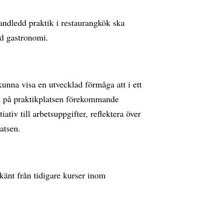
andledd praktik i restaurangkök ska
ad gastronomi.
nna visa en utvecklad förmåga att i ett
öra på praktikplatsen förekommande
iativ till arbetsuppgifter, reflektera över
atsen.
dkänt från tidigare kurser inom