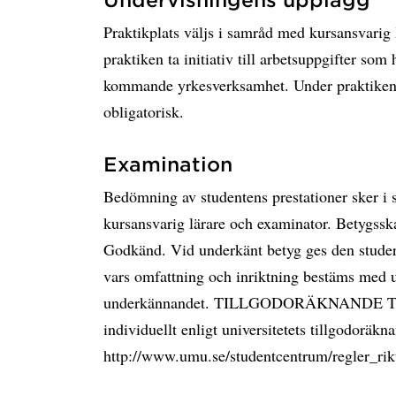
Praktikplats väljs i samråd med kursansvarig 
praktiken ta initiativ till arbetsuppgifter so
kommande yrkesverksamhet. Under praktiken 
obligatorisk.
Examination
Bedömning av studentens prestationer sker i
kursansvarig lärare och examinator. Betygss
Godkänd. Vid underkänt betyg ges den studerand
vars omfattning och inriktning bestäms med ut
underkännandet. TILLGODORÄKNANDE Tillg
individuellt enligt universitetets tillgodoräkn
http://www.umu.se/studentcentrum/regler_rikt