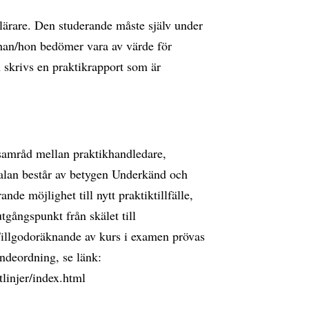
lärare. Den studerande måste själv under
m han/hon bedömer vara av värde för
skrivs en praktikrapport som är
 samråd mellan praktikhandledare,
kalan består av betygen Underkänd och
e möjlighet till nytt praktiktillfälle,
gångspunkt från skälet till
odoräknande av kurs i examen prövas
andeordning, se länk:
linjer/index.html