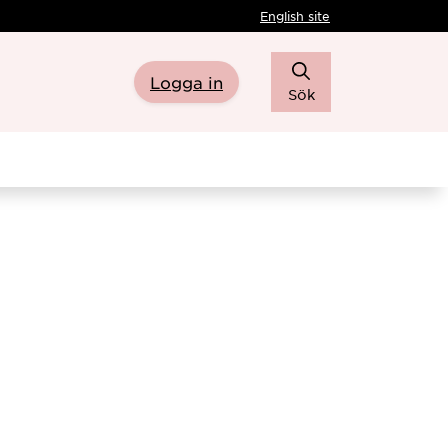
English site
Logga in
Sök