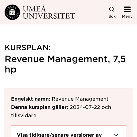
Hoppa direkt till innehållet
Sök
Meny
KURSPLAN:
Revenue Management, 7,5
hp
Engelskt namn:
Revenue Management
Denna kursplan gäller:
2024-07-22
och
tillsvidare
Visa tidigare/senare versioner av