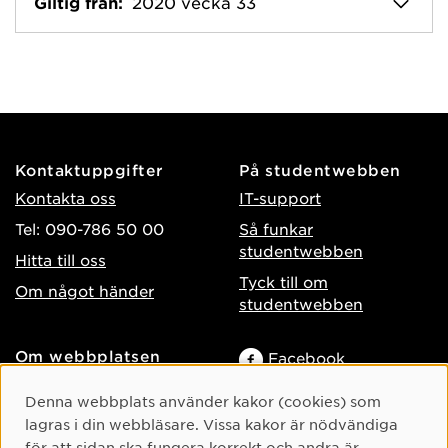
Giltig från:
2020 vecka 33
Kontaktuppgifter
På studentwebben
Kontakta oss
IT-support
Tel: 090-786 50 00
Så funkar
studentwebben
Hitta till oss
Tyck till om
Om något händer
studentwebben
Om webbplatsen
Facebook
Tillgänglighet på umu.se
Instagram
Cookie-samtycke
Denna webbplats använder kakor (cookies) som
Behandling av
lagras i din webbläsare. Vissa kakor är nödvändiga
TikTok
personuppgifter
för att sidan ska fungera korrekt och andra är