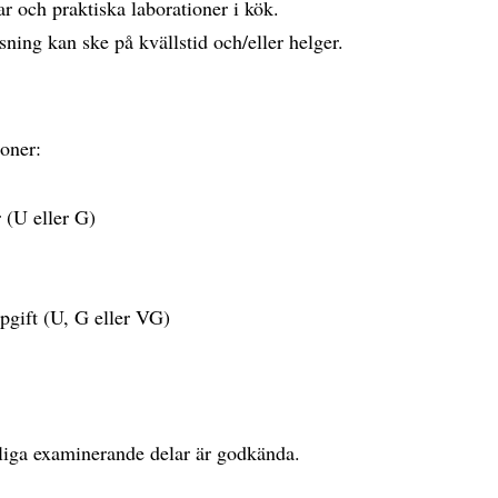
r och praktiska laborationer i kök.
ning kan ske på kvällstid och/eller helger.
oner:
r (U eller G)
ppgift (U, G eller VG)
tliga examinerande delar är godkända.