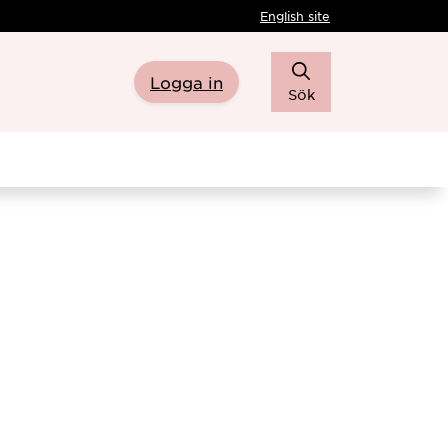
English site
Logga in
Sök