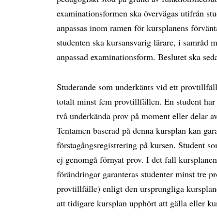
examinationsformen ska övervägas utifrån st
anpassas inom ramen för kursplanens förvänta
studenten ska kursansvarig lärare, i samråd
anpassad examinationsform. Beslutet ska sed
Studerande som underkänts vid ett provtillfäll
totalt minst fem provtillfällen. En student har 
två underkända prov på moment eller delar av 
Tentamen baserad på denna kursplan kan garan
förstagångsregistrering på kursen. Student som
ej genomgå förnyat prov. I det fall kursplanen
förändringar garanteras studenter minst tre pro
provtillfälle) enligt den ursprungliga kurspla
att tidigare kursplan upphört att gälla eller ku