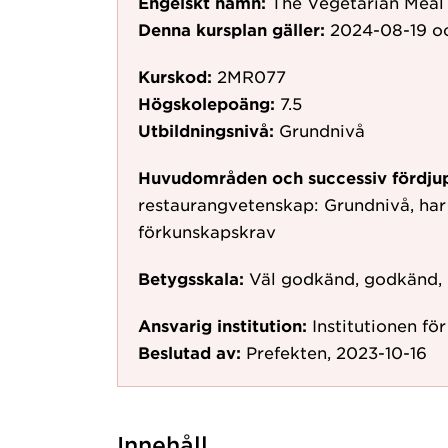
Engelskt namn:
The Vegetarian Meal
Denna kursplan gäller:
2024-08-19
oc
Kurskod:
2MR077
Högskolepoäng:
7.5
Utbildningsnivå:
Grundnivå
Huvudområden och successiv fördju
restaurangvetenskap: Grundnivå, har
förkunskapskrav
Betygsskala:
Väl godkänd, godkänd,
Ansvarig institution:
Institutionen fö
Beslutad av:
Prefekten, 2023-10-16
Innehåll