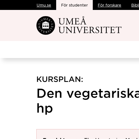
Umu.se
För studenter
För forskare
Bibl
Hoppa direkt till innehållet
KURSPLAN:
Den vegetariska
hp