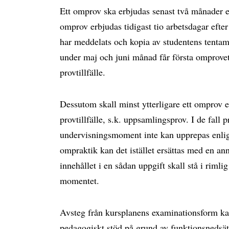
Ett omprov ska erbjudas senast två månader eft
omprov erbjudas tidigast tio arbetsdagar efter 
har meddelats och kopia av studentens tentam
under maj och juni månad får första omprovet
provtillfälle.
Dessutom skall minst ytterligare ett omprov e
provtillfälle, s.k. uppsamlingsprov. I de fall p
undervisningsmoment inte kan upprepas enlig
ompraktik kan det istället ersättas med en a
innehållet i en sådan uppgift skall stå i rimli
momentet.
Avsteg från kursplanens examinationsform ka
pedagogiskt stöd på grund av funktionsnedsät