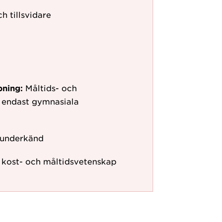
h tillsvidare
pning:
Måltids- och
 endast gymnasiala
 underkänd
r kost- och måltidsvetenskap