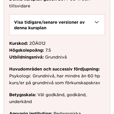
tillsvidare
Visa tidigare/senare versioner av
denna kursplan
Kurskod:
2ÖÄ012
Högskolepoäng:
7.5
Utbildningsnivå:
Grundnivå
Huvudområden och successiv fördjupning:
Psykologi: Grundnivå, har mindre än 60 hp
kurs/er på grundnivå som förkunskapskrav
Betygsskala:
Väl godkänd, godkänd,
underkänd
Ansvarig institution:
Pedagogiska