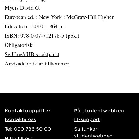
Myers David G.
European ed. :
New York :
McGraw-Hill Higher
Education :
2010. :
864 p. :
ISBN: 978-0-07-712178-5 (pbk.)
Obligatorisk
Se Umeå UB:s söktjänst
Anvisade artiklar tillkommer.
Kontaktuppgifter
På studentwebben
Kontakta oss
IT-support
Tel: 090-786 50 00
Så funkar
studentwebben
Hitta till oss