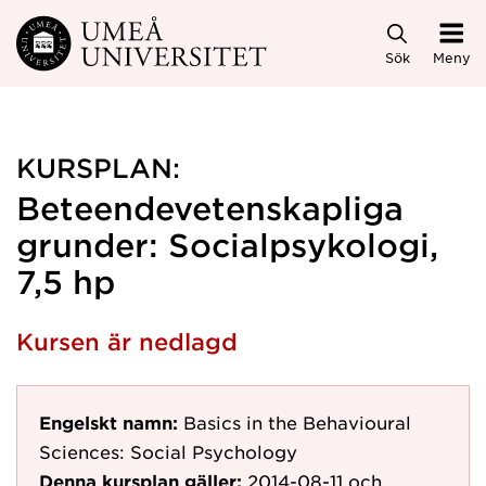
Hoppa direkt till innehållet
Sök
Meny
KURSPLAN:
Beteendevetenskapliga
grunder: Socialpsykologi,
7,5 hp
Kursen är nedlagd
Engelskt namn:
Basics in the Behavioural
Sciences: Social Psychology
Denna kursplan gäller:
2014-08-11
och