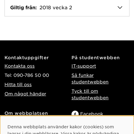
Giltig från:
2018 vecka 2
Kontaktuppgifter
På studentwebben
Kontakta oss
IT-support
Tel: 090-786 50 00
Så funkar
studentwebben
Hitta till oss
Tyck till om
Om något händer
studentwebben
Om webbplatsen
Facebook
Tillgänglighet på umu.se
Instagram
Cookie-samtycke
Denna webbplats använder kakor (cookies) som
Behandling av
lagras i din webbläsare. Vissa kakor är nödvändiga
TikTok