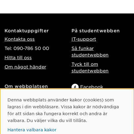
Kontaktuppgifter
På studentwebben
Kontakta oss
IT-support
Tel: 090-786 50 00
Så funkar
studentwebben
Hitta till oss
Tyck till om
Om något händer
studentwebben
Om webbplatsen
Facebook
Tillgänglighet på umu.se
Instagram
Cookie-samtycke
Denna webbplats använder kakor (cookies) som
Behandling av
lagras i din webbläsare. Vissa kakor är nödvändiga
TikTok
personuppgifter
för att sidan ska fungera korrekt och andra är
Youtube
Hantera kakor
valbara. Du väljer vilka du vill tillåta.
LinkedIn
Hantera valbara kakor