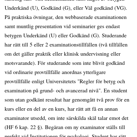
Underkänd (U), Godkänd (G), eller Väl godkänd (VG).
På praktiska övningar, den webbaserade examinationen
samt muntlig presentation vid seminarier ges endast
betygen Underkänd (U) eller Godkänd (G). Studerande
har rätt till 5 eller 2 examinationstillfällen (två tillfällen
om det gäller praktik eller klinisk undervisning eller
motsvarande). För studerande som inte blivit godkänd
vid ordinarie provtillfälle anordnas ytterligare
provtillfälle enligt Universitetets "Regler för betyg och
examination på grund- och avancerad nivå". En student
som utan godkänt resultat har genomgått två prov för en
kurs eller en del av en kurs, har rätt att få en annan
examinator utsedd, om inte särskilda skäl talar emot det
(HF 6 kap. 22 §). Begäran om ny examinator ställs till
prefekt vid Institutionen för psykologi. Student har rätt