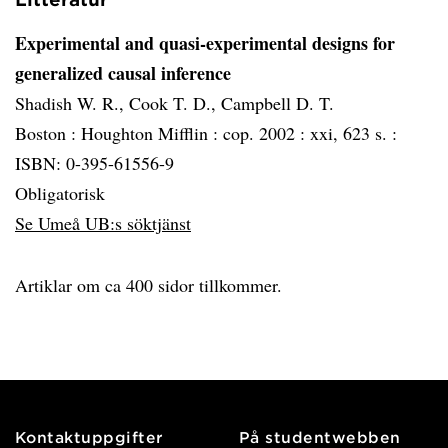
Experimental and quasi-experimental designs for
generalized causal inference
Shadish W. R., Cook T. D., Campbell D. T.
Boston :
Houghton Mifflin :
cop. 2002 :
xxi, 623 s. :
ISBN: 0-395-61556-9
Obligatorisk
Se Umeå UB:s söktjänst
Artiklar om ca 400 sidor tillkommer.
Kontaktuppgifter
På studentwebben