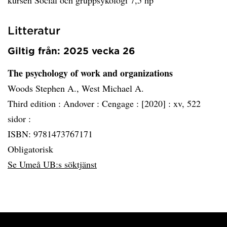
kursen Social och gruppsykologi 7,5 hp
Litteratur
Giltig från: 2025 vecka 26
The psychology of work and organizations
Woods Stephen A., West Michael A.
Third edition :
Andover :
Cengage :
[2020] :
xv, 522
sidor :
ISBN: 9781473767171
Obligatorisk
Se Umeå UB:s söktjänst