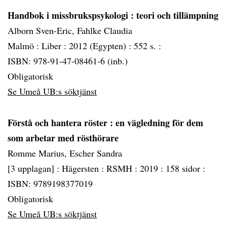
Handbok i missbrukspsykologi
: teori och tillämpning
Alborn Sven-Eric, Fahlke Claudia
Malmö :
Liber :
2012 (Egypten) :
552 s. :
ISBN: 978-91-47-08461-6 (inb.)
Obligatorisk
Se Umeå UB:s söktjänst
Förstå och hantera röster
: en vägledning för dem
som arbetar med rösthörare
Romme Marius, Escher Sandra
[3 upplagan] :
Hägersten :
RSMH :
2019 :
158 sidor :
ISBN: 9789198377019
Obligatorisk
Se Umeå UB:s söktjänst