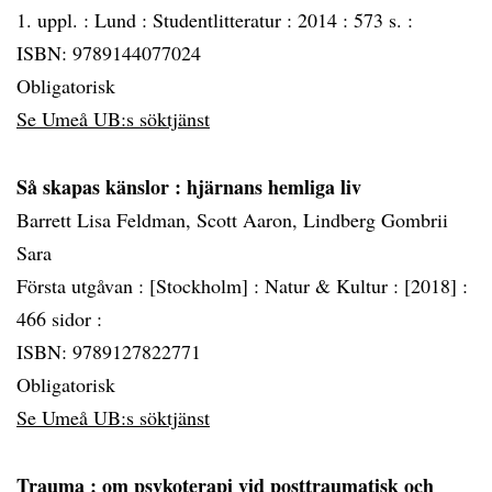
1. uppl. :
Lund :
Studentlitteratur :
2014 :
573 s. :
ISBN: 9789144077024
Obligatorisk
Se Umeå UB:s söktjänst
Så skapas känslor
: hjärnans hemliga liv
Barrett Lisa Feldman, Scott Aaron, Lindberg Gombrii
Sara
Första utgåvan :
[Stockholm] :
Natur & Kultur :
[2018] :
466 sidor :
ISBN: 9789127822771
Obligatorisk
Se Umeå UB:s söktjänst
Trauma
: om psykoterapi vid posttraumatisk och