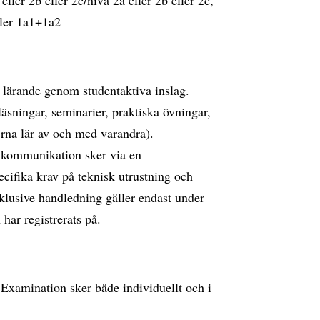
er 2b eller 2c/nivå 2a eller 2b eller 2c,
ller 1a1+1a2
a lärande genom studentaktiva inslag.
äsningar, seminarier, praktiska övningar,
erna lär av och med varandra).
s kommunikation sker via en
ecifika krav på teknisk utrustning och
klusive handledning gäller endast under
 har registrerats på.
 Examination sker både individuellt och i