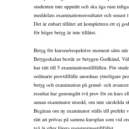
studenten inte uppnått och ska äga rum tidigas
meddelats examinationsresultatet och senast 
Det är enbart tillåtet att komplettera ett ej go
för högre betyg är inte tillåtet.
Betyg för kursen/respektive moment sätts när
Betygsskalan består av betygen Godkänd, Vä
har rätt till 5 examinationstillfällen. För stu
ordinarie provtillfälle anordnas ytterligare pro
betyg och examination på grund- och avancer
resultat har genomgått två prov för en kurs ell
annan examinator utsedd, om inte särskilda sk
Begäran om ny examinator ställs till prefekt v
rätt att prövas på samma kursplan som vid ordi
två år efter första registreringstillfället.