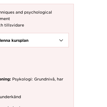
hniques and psychological
ement
h tillsvidare
denna kursplan
pning:
Psykologi: Grundnivå, har
 underkänd