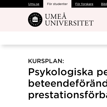
Umu.se
För studenter
För forskare
Bibl
Hoppa direkt till innehållet
KURSPLAN:
Psykologiska p
beteendeföränd
prestationsförbä