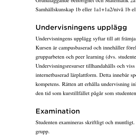
Grundläggande behörighet och Matematik 2a ell
Samhällskunskap 1b eller 1a1+1a2/nivå 1b e
Undervisningens upplägg
Undervisningens upplägg syftar till att främj
Kursen är campusbaserad och innehåller förel
grupparbeten och peer learning (dvs. student
Undervisningsresurser tillhandahålls och vis
internetbaserad lärplattform. Detta innebär sp
kompetens. Rätten att erhålla undervisning in
den tid som kurstillfället pågår som studenten
Examination
Studenten examineras skriftligt och muntligt.
grupp.