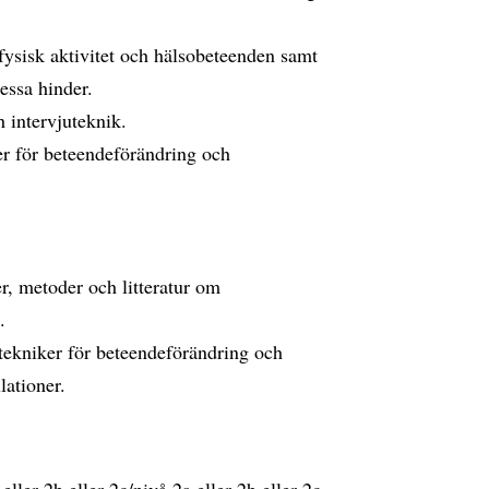
 fysisk aktivitet och hälsobeteenden samt
dessa hinder.
 intervjuteknik.
 för beteendeförändring och
r, metoder och litteratur om
.
kniker för beteendeförändring och
lationer.