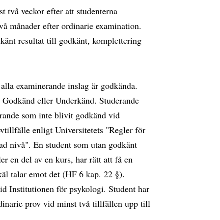
t två veckor efter att studenterna
två månader efter ordinarie examination.
dkänt resultat till godkänt, komplettering
 alla examinerande inslag är godkända.
l Godkänd eller Underkänd. Studerande
derande som inte blivit godkänd vid
vtillfälle enligt Universitetets "Regler för
ad nivå". En student som utan godkänt
er en del av en kurs, har rätt att få en
äl talar emot det (HF 6 kap. 22 §).
id Institutionen för psykologi. Student har
narie prov vid minst två tillfällen upp till