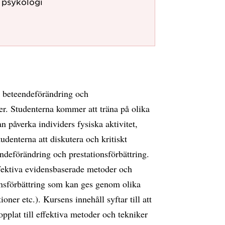
r psykologi
r beteendeförändring och
per. Studenterna kommer att träna på olika
 påverka individers fysiska aktivitet,
denterna att diskutera och kritiskt
endeförändring och prestationsförbättring.
effektiva evidensbaserade metoder och
onsförbättring som kan ges genom olika
ner etc.). Kursens innehåll syftar till att
pplat till effektiva metoder och tekniker