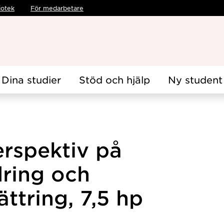
iotek
För medarbetare
Dina studier
Stöd och hjälp
Ny student
erspektiv på
ring och
ttring, 7,5 hp