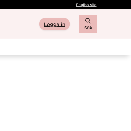
English site
Logga in
Sök