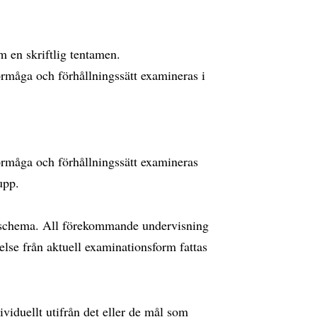
en skriftlig tentamen.
måga och förhållningssätt examineras i
måga och förhållningssätt examineras
upp.
schema. All förekommande undervisning
lse från aktuell examinationsform fattas
viduellt utifrån det eller de mål som