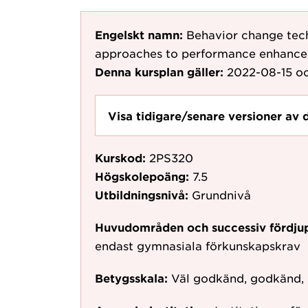
Engelskt namn:
Behavior change tec
approaches to performance enhanc
Denna kursplan gäller:
2022-08-15
oc
Visa tidigare/senare versioner av 
Kurskod:
2PS320
Högskolepoäng:
7.5
Utbildningsnivå:
Grundnivå
Huvudområden och successiv fördju
endast gymnasiala förkunskapskrav
Betygsskala:
Väl godkänd, godkänd,