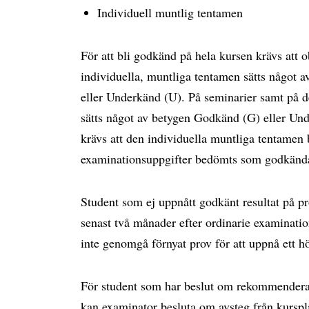
Individuell muntlig tentamen
För att bli godkänd på hela kursen krävs att
individuella, muntliga tentamen sätts något
eller Underkänd (U). På seminarier samt på de
sätts något av betygen Godkänd (G) eller Un
krävs att den individuella muntliga tentame
examinationsuppgifter bedömts som godkänd
Student som ej uppnått godkänt resultat på pr
senast två månader efter ordinarie examinati
inte genomgå förnyat prov för att uppnå ett h
För student som har beslut om rekommenderat
kan examinator besluta om avsteg från kurspl