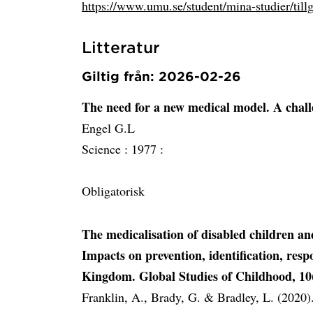
https://www.umu.se/student/mina-studier/til
Litteratur
Giltig från: 2026-02-26
The need for a new medical model. A chall
Engel G.L
Science :
1977 :
Obligatorisk
The medicalisation of disabled children an
Impacts on prevention, identification, res
Kingdom. Global Studies of Childhood, 10(
Franklin, A., Brady, G. & Bradley, L. (2020)