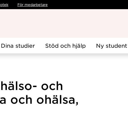
iotek
För medarbetare
Dina studier
Stöd och hjälp
Ny student
 hälso- och
sa och ohälsa,