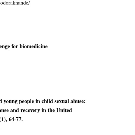
lgodoraknande/
enge for biomedicine
d young people in child sexual abuse:
ponse and recovery in the United
1), 64-77.
.