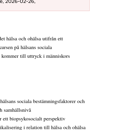
te, 2026-02-26,
det hälsa och ohälsa utifrån ett
kursen på hälsans sociala
 kommer till uttryck i människors
 hälsans sociala bestämningsfaktorer och
ch samhällsnivå
r ett biopsykosocialt perspektiv
alisering i relation till hälsa och ohälsa