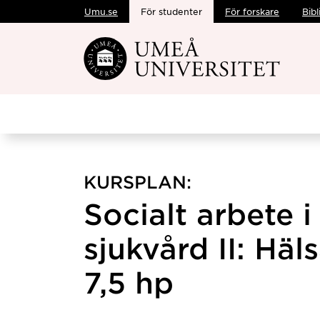
Umu.se
För studenter
För forskare
Bibl
Hoppa direkt till innehållet
KURSPLAN:
Socialt arbete i
sjukvård II: Häl
7,5 hp