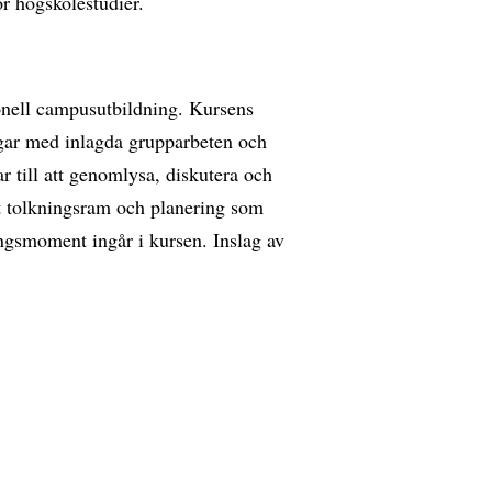
r högskolestudier.
onell campusutbildning. Kursens
ngar med inlagda grupparbeten och
r till att genomlysa, diskutera och
amt tolkningsram och planering som
ningsmoment ingår i kursen. Inslag av