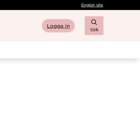
English site
Logga in
Sök