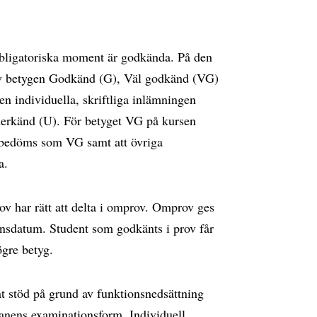
 obligatoriska moment är godkända. På den
 av betygen Godkänd (G), Väl godkänd (VG)
n individuella, skriftliga inlämningen
derkänd (U). För betyget VG på kursen
n bedöms som VG samt att övriga
a.
ov har rätt att delta i omprov. Omprov ges
onsdatum. Student som godkänts i prov får
ögre betyg.
 stöd på grund av funktionsnedsättning
anens examinationsform. Individuell