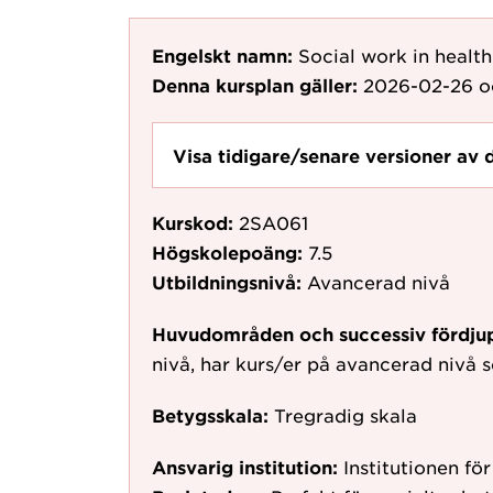
Engelskt namn:
Social work in health 
Denna kursplan gäller:
2026-02-26
o
Visa tidigare/senare versioner av 
Kurskod:
2SA061
Högskolepoäng:
7.5
Utbildningsnivå:
Avancerad nivå
Huvudområden och successiv fördju
nivå, har kurs/er på avancerad nivå
Betygsskala:
Tregradig skala
Ansvarig institution:
Institutionen för