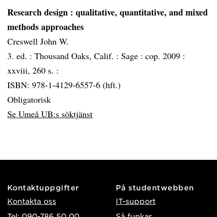
Research design
: qualitative, quantitative, and mixed
methods approaches
Creswell John W.
3. ed. :
Thousand Oaks, Calif. :
Sage :
cop. 2009 :
xxviii, 260 s. :
ISBN: 978-1-4129-6557-6 (hft.)
Obligatorisk
Se Umeå UB:s söktjänst
Kontaktuppgifter
På studentwebben
Kontakta oss
IT-support
Tel: 090-786 50 00
Så funkar