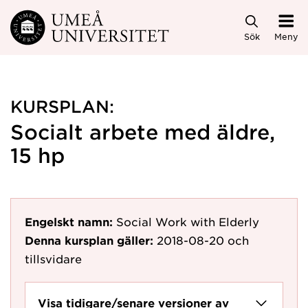
Hoppa direkt till innehållet
Sök
Meny
KURSPLAN:
Socialt arbete med äldre,
15 hp
Engelskt namn:
Social Work with Elderly
Denna kursplan gäller:
2018-08-20
och
tillsvidare
Visa tidigare/senare versioner av