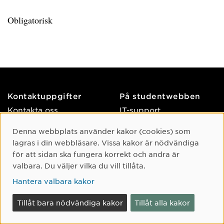
Obligatorisk
Kontaktuppgifter
På studentwebben
Kontakta oss
IT-support
Tel: 090-786 50 00
Så funkar
Cookie-samtycke
Denna webbplats använder kakor (cookies) som
studentwebben
Hitta till oss
lagras i din webbläsare. Vissa kakor är nödvändiga
Tyck till om
för att sidan ska fungera korrekt och andra är
Om något händer
studentwebben
valbara. Du väljer vilka du vill tillåta.
Hantera valbara kakor
Om webbplatsen
Facebook
Tillgänglighet på umu.se
Tillåt bara nödvändiga kakor
Tillåt alla kakor
Instagram
Behandling av
TikTok