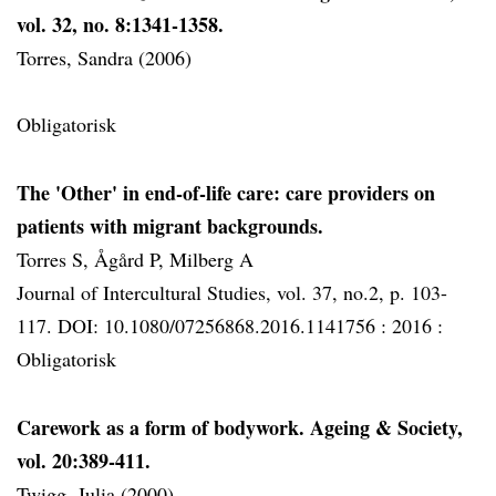
vol. 32, no. 8:1341-1358.
Torres, Sandra (2006)
Obligatorisk
The 'Other' in end-of-life care: care providers on
patients with migrant backgrounds.
Torres S, Ågård P, Milberg A
Journal of Intercultural Studies, vol. 37, no.2, p. 103-
117. DOI: 10.1080/07256868.2016.1141756 :
2016 :
Obligatorisk
Carework as a form of bodywork. Ageing & Society,
vol. 20:389-411.
Twigg, Julia (2000)