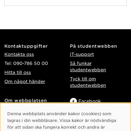
Kontaktuppgifter
På studentwebben
Kontakta oss
IT-support
Tel: 090-786 50 00
Så funkar
studentwebben
Hitta till oss
Tyck till om
Om något händer
studentwebben
Om webbplatsen
Facebook
Tillgänglighet på umu.se
Instagram
Cookie-samtycke
Denna webbplats använder kakor (cookies) som
Behandling av
lagras i din webbläsare. Vissa kakor är nödvändiga
TikTok
personuppgifter
för att sidan ska fungera korrekt och andra är
Youtube