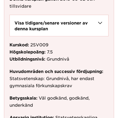
tillsvidare
Visa tidigare/senare versioner av
denna kursplan
Kurskod:
2SV009
Högskolepoäng:
7.5
Utbildningsnivå:
Grundnivå
Huvudområden och successiv fördjupning:
Statsvetenskap: Grundnivå, har endast
gymnasiala förkunskapskrav
Betygsskala:
Väl godkänd, godkänd,
underkänd
Ansvarig institution:
Statsvetenskapliga