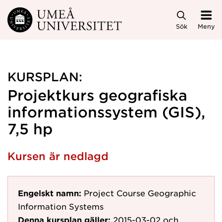
Hoppa direkt till innehållet
Sök
Meny
KURSPLAN:
Projektkurs geografiska
informationssystem (GIS),
7,5 hp
Kursen är nedlagd
Engelskt namn:
Project Course Geographic
Information Systems
Denna kursplan gäller:
2015-03-02
och