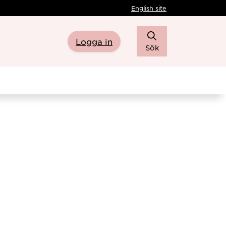
English site
Logga in
Sök