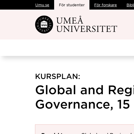
Umu.se
För studenter
För forskare
Bibl
Hoppa direkt till innehållet
KURSPLAN:
Global and Reg
Governance, 15