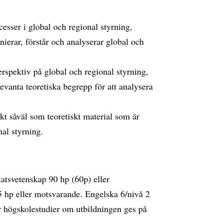
cesser i global och regional styrning,
nierar, förstår och analyserar global och
erspektiv på global och regional styrning,
evanta teoretiska begrepp för att analysera
skt såväl som teoretiskt material som är
nal styrning.
tatsvetenskap 90 hp (60p) eller
5 hp eller motsvarande. Engelska 6/nivå 2
r högskolestudier om utbildningen ges på