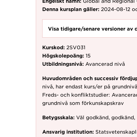
Engelskt namn:
Global and Regional
Denna kursplan gäller:
2024-08-12
oc
Visa tidigare/senare versioner av 
Kurskod:
2SV031
Högskolepoäng:
15
Utbildningsnivå:
Avancerad nivå
Huvudområden och successiv fördju
nivå, har endast kurs/er på grundni
Freds- och konfliktstudier: Avancera
grundnivå som förkunskapskrav
Betygsskala:
Väl godkänd, godkänd,
Ansvarig institution:
Statsvetenskapli