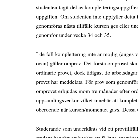
studenten tagit del av kompletteringsuppgiften
uppgiften. Om studenten inte uppfyller detta 
genomföras nästa tillfälle kursen ges eller u
genomför under vecka 34 och 35.
I de fall komplettering inte är möjlig (anges 
ovan) gäller omprov. Det första omprovet ska 
ordinarie provet, dock tidigast tio arbetsdagar 
provet har meddelats. För prov som genomför
omprovet erbjudas inom tre månader efter ordi
uppsamlingsveckor vilket innebär att komplett
oberoende när kursen/momentet gavs. Dessa 
Studerande som underkänts vid ett provtillfäll
student har rätt att begära att få byta exami