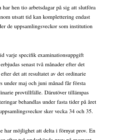
 har hen tio arbetsdagar på sig att slutföra
inom utsatt tid kan komplettering endast
nder de uppsamlingsveckor som institution
vid varje specifik examinationsuppgift
erbjudas senast två månader efter det
efter det att resultatet av det ordinarie
s under maj och juni månad får första
narie provtillfälle. Därutöver tillämpas
eringar behandlas under fasta tider på året
uppsamlingsveckor sker vecka 34 och 35.
e har möjlighet att delta i förnyat prov. En
nator efter två underkända prov på moment