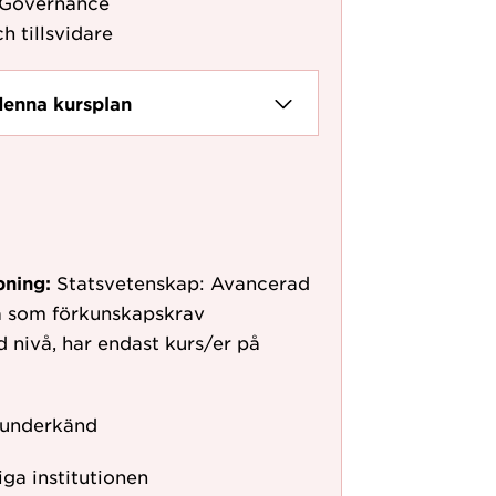
 Governance
h tillsvidare
denna kursplan
pning:
Statsvetenskap: Avancerad
vå som förkunskapskrav
d nivå, har endast kurs/er på
 underkänd
ga institutionen