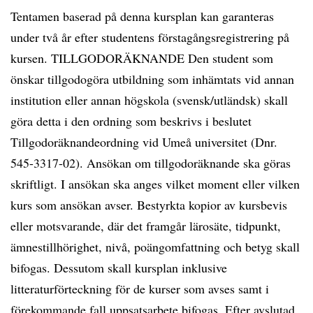
Tentamen baserad på denna kursplan kan garanteras
under två år efter studentens förstagångsregistrering på
kursen. TILLGODORÄKNANDE Den student som
önskar tillgodogöra utbildning som inhämtats vid annan
institution eller annan högskola (svensk/utländsk) skall
göra detta i den ordning som beskrivs i beslutet
Tillgodoräknandeordning vid Umeå universitet (Dnr.
545-3317-02). Ansökan om tillgodoräknande ska göras
skriftligt. I ansökan ska anges vilket moment eller vilken
kurs som ansökan avser. Bestyrkta kopior av kursbevis
eller motsvarande, där det framgår lärosäte, tidpunkt,
ämnestillhörighet, nivå, poängomfattning och betyg skall
bifogas. Dessutom skall kursplan inklusive
litteraturförteckning för de kurser som avses samt i
förekommande fall uppsatsarbete bifogas. Efter avslutad