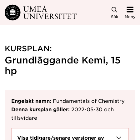
Hoppa direkt till innehållet
Sök
Meny
KURSPLAN:
Grundläggande Kemi, 15
hp
Engelskt namn:
Fundamentals of Chemistry
Denna kursplan gäller:
2022-05-30
och
tillsvidare
Visa tidigare/senare versioner av