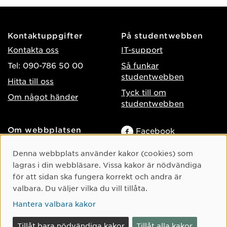
Kontaktuppgifter
På studentwebben
Kontakta oss
IT-support
Tel: 090-786 50 00
Så funkar
studentwebben
Hitta till oss
Tyck till om
Om något händer
studentwebben
Om webbplatsen
Facebook
Tillgänglighet på umu.se
Instagram
Cookie-samtycke
Denna webbplats använder kakor (cookies) som
Behandling av
TikTok
lagras i din webbläsare. Vissa kakor är nödvändiga
personuppgifter
för att sidan ska fungera korrekt och andra är
Youtube
Hantera kakor
valbara. Du väljer vilka du vill tillåta.
LinkedIn
Hantera valbara kakor
Tillåt bara nödvändiga kakor
Tillåt alla kakor