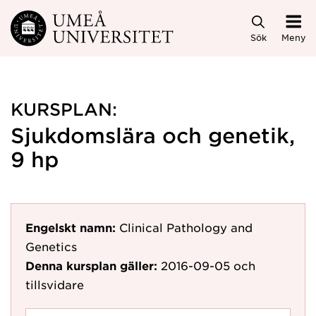
Hoppa direkt till innehållet
Sök
Meny
KURSPLAN:
Sjukdomslära och genetik,
9 hp
Engelskt namn:
Clinical Pathology and
Genetics
Denna kursplan gäller:
2016-09-05
och
tillsvidare