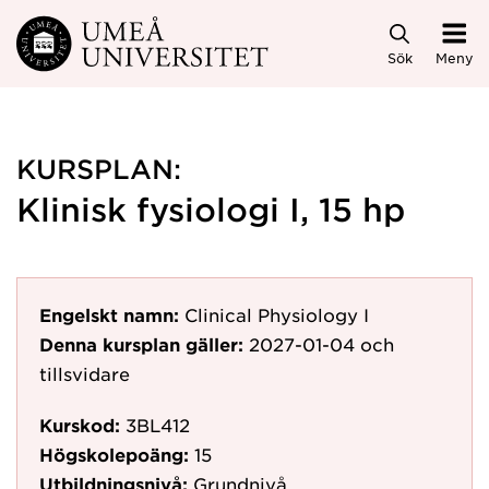
Hoppa direkt till innehållet
Sök
Meny
KURSPLAN:
Klinisk fysiologi I, 15 hp
Engelskt namn:
Clinical Physiology I
Denna kursplan gäller:
2027-01-04
och
tillsvidare
Kurskod:
3BL412
Högskolepoäng:
15
Utbildningsnivå:
Grundnivå