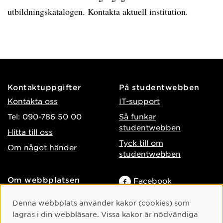
utbildningskatalogen. Kontakta aktuell institution.
Kontaktuppgifter
På studentwebben
Kontakta oss
IT-support
Tel: 090-786 50 00
Så funkar
studentwebben
Hitta till oss
Tyck till om
Om något händer
studentwebben
Om webbplatsen
Facebook
Tillgänglighet på umu.se
Instagram
Cookie-samtycke
Denna webbplats använder kakor (cookies) som
Behandling av
TikTok
lagras i din webbläsare. Vissa kakor är nödvändiga
personuppgifter