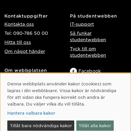
Kontaktuppgifter
På studentwebben
Kontakta oss
IT-support
Tel: 090-786 50 00
Så funkar
studentwebben
Hitta till oss
Tyck till om
Om något händer
studentwebben
Om webbplatsen
Facebook
Tillgänglighet på umu.se
Instagram
Cookie-samtycke
Denna webbplats använder kakor (cookies) som
Behandling av
TikTok
lagras i din webbläsare. Vissa kakor är nödvändiga
personuppgifter
för att sidan ska fungera korrekt och andra är
Youtube
Hantera kakor
valbara. Du väljer vilka du vill tillåta.
LinkedIn
Hantera valbara kakor
Tillåt bara nödvändiga kakor
Tillåt alla kakor