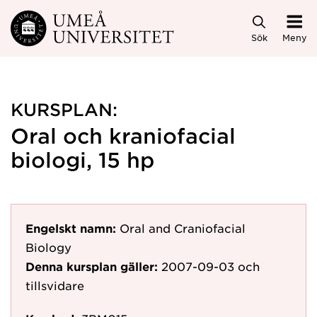
Hoppa direkt till innehållet
Sök
Meny
KURSPLAN:
Oral och kraniofacial
biologi, 15 hp
Engelskt namn:
Oral and Craniofacial
Biology
Denna kursplan gäller:
2007-09-03
och
tillsvidare