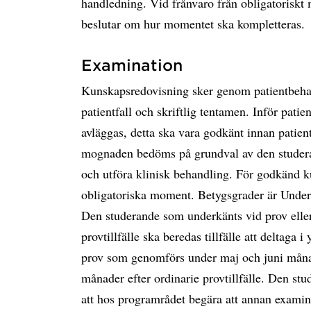
handledning. Vid frånvaro från obligatorisk
beslutar om hur momentet ska kompletteras.
Examination
Kunskapsredovisning sker genom patientbehan
patientfall och skriftlig tentamen. Inför patie
avläggas, detta ska vara godkänt innan patie
mognaden bedöms på grundval av den studera
och utföra klinisk behandling. För godkänd ku
obligatoriska moment. Betygsgrader är Unde
Den studerande som underkänts vid prov eller 
provtillfälle ska beredas tillfälle att deltaga 
prov som genomförs under maj och juni månad
månader efter ordinarie provtillfälle. Den st
att hos programrådet begära att annan examin