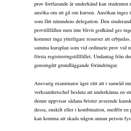
prov fortfarande är underkänd kan studenten r
ansöka om att gå om kursen. Ansökan inges ti
som fått nämndens delegation. Den studeran
provtillfällen men inte blivit godkänd ges inget
kommer inga ytterligare resurser att erbjudas.
samma kursplan som vid ordinarie prov vid mins
första registreringstillfället. Undantag från d
genomgått grundläggande förändringar.
Ansvarig examinator äger rätt att i samråd m
verksamhetschef besluta att underkänna en stu
denne uppvisar sådana brister avseende kunskap
dessa, enskilt eller i kombination, medför en 
kan komma att skada någon annan person fysis