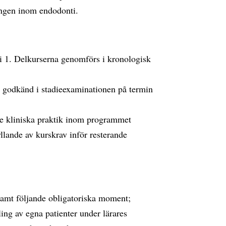
lingen inom endodonti.
 1. Delkurserna genomförs i kronologisk
ra godkänd i stadieexaminationen på termin
te kliniska praktik inom programmet
yllande av kurskrav inför resterande
samt följande obligatoriska moment;
ing av egna patienter under lärares