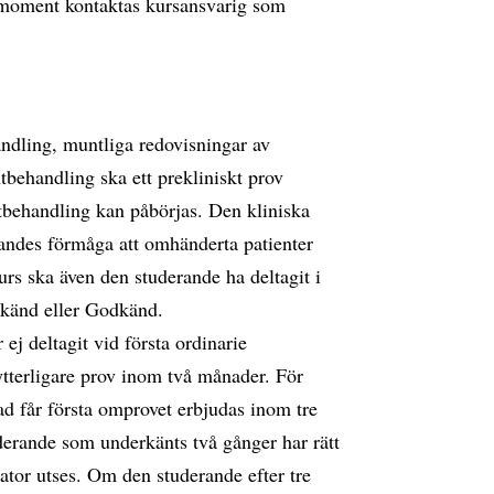
t moment kontaktas kursansvarig som
dling, muntliga redovisningar av
ntbehandling ska ett prekliniskt prov
ntbehandling kan påbörjas. Den kliniska
ndes förmåga att omhänderta patienter
rs ska även den studerande ha deltagit i
rkänd eller Godkänd.
ej deltagit vid första ordinarie
i ytterligare prov inom två månader. För
 får första omprovet erbjudas inom tre
uderande som underkänts två gånger har rätt
ator utses. Om den studerande efter tre