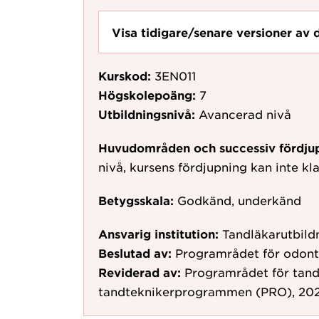
Visa tidigare/senare versioner av 
Kurskod:
3EN011
Högskolepoäng:
7
Utbildningsnivå:
Avancerad nivå
Huvudområden och successiv fördju
nivå, kursens fördjupning kan inte kla
Betygsskala:
Godkänd, underkänd
Ansvarig institution:
Tandläkarutbild
Beslutad av:
Programrådet för odont
Reviderad av:
Programrådet för tand
tandteknikerprogrammen (PRO), 202