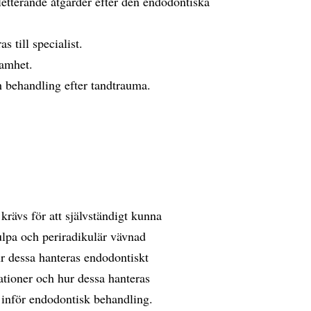
letterande åtgärder efter den endodontiska
 till specialist.
samhet.
 behandling efter tandtrauma.
rävs för att självständigt kunna
ulpa och periradikulär vävnad
r dessa hanteras endodontiskt
tioner och hur dessa hanteras
e inför endodontisk behandling.