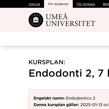
Umu.se
För studenter
För forskare
Bibl
Hoppa direkt till innehållet
KURSPLAN:
Endodonti 2, 7
Engelskt namn:
Endodontics 2
Denna kursplan gäller:
2025-01-13
oc