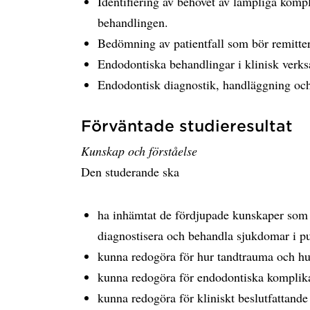
Identifiering av behovet av lämpliga komp
behandlingen.
Bedömning av patientfall som bör remitteras
Endodontiska behandlingar i klinisk verk
Endodontisk diagnostik, handläggning och
Förväntade studieresultat
Kunskap och förståelse
Den studerande ska
ha inhämtat de fördjupade kunskaper som k
diagnostisera och behandla sjukdomar i p
kunna redogöra för hur tandtrauma och hu
kunna redogöra för endodontiska komplika
kunna redogöra för kliniskt beslutfattand