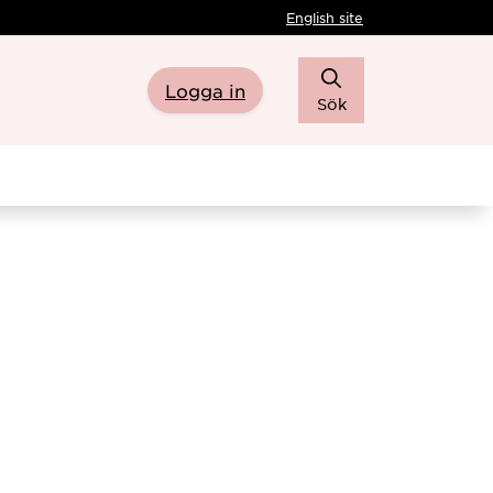
English site
Logga in
Sök