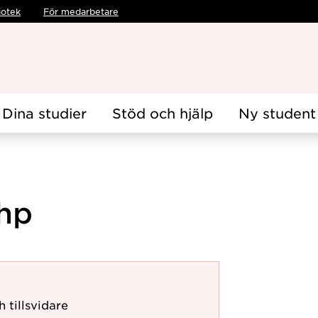
iotek
För medarbetare
Dina studier
Stöd och hjälp
Ny student
 hp
h tillsvidare