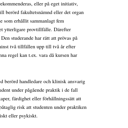
ekommenderas, eller på eget initiativ,
ll berörd fakultetsnämnd eller det organ
de som erhållit sammanlagt fem
 ytterligare provtillfälle. Därefter
 Den studerande har rätt att prövas på
t två tillfällen upp till två år efter
enna regel kan t.ex. vara då kursen har
ed berörd handledare och klinisk ansvarig
dent under pågående praktik i de fall
er, färdighet eller förhållningssätt att
påtaglig risk att studenten under praktiken
kt eller psykiskt.