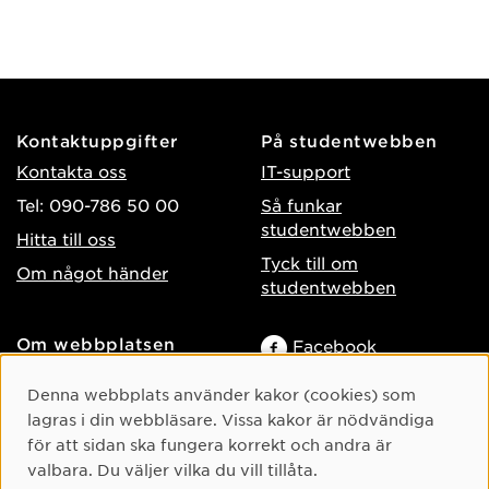
Kontaktuppgifter
På studentwebben
Kontakta oss
IT-support
Tel: 090-786 50 00
Så funkar
studentwebben
Hitta till oss
Tyck till om
Om något händer
studentwebben
Om webbplatsen
Facebook
Tillgänglighet på umu.se
Instagram
Cookie-samtycke
Denna webbplats använder kakor (cookies) som
Behandling av
TikTok
lagras i din webbläsare. Vissa kakor är nödvändiga
personuppgifter
för att sidan ska fungera korrekt och andra är
Youtube
Hantera kakor
valbara. Du väljer vilka du vill tillåta.