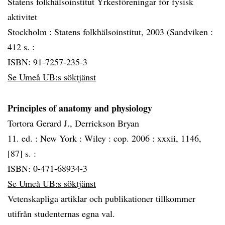
Statens folkhälsoinstitut Yrkesföreningar för fysisk
aktivitet
Stockholm :
Statens folkhälsoinstitut, 2003 (Sandviken :
412 s. :
ISBN: 91-7257-235-3
Se Umeå UB:s söktjänst
Principles of anatomy and physiology
Tortora Gerard J., Derrickson Bryan
11. ed. :
New York :
Wiley :
cop. 2006 :
xxxii, 1146,
[87] s. :
ISBN: 0-471-68934-3
Se Umeå UB:s söktjänst
Vetenskapliga artiklar och publikationer tillkommer
utifrån studenternas egna val.