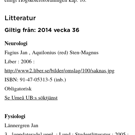
Litteratur
Giltig från: 2014 vecka 36
Neurologi
Fagius Jan , Aquilonius (red) Sten-Magnus
Liber :
2006 :
http://www2.liber.se/bilder/omslag/100/saknas.jpg
ISBN: 91-47-05313-5 (inb.)
Obligatorisk
Se Umeå UB:s söktjänst
Fysiologi
Lännergren Jan
3., [uppdaterade] uppl. :
Lund :
Studentlitteratur :
2005 :