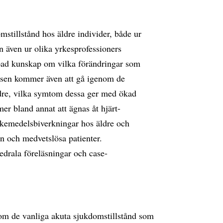
stillstånd hos äldre individer, både ur
n även ur olika yrkesprofessioners
jupad kunskap om vilka förändringar som
rsen kommer även att gå igenom de
dre, vilka symtom dessa ger med ökad
er bland annat att ägnas åt hjärt-
äkemedelsbiverkningar hos äldre och
n och medvetslösa patienter.
drala föreläsningar och case-
 om de vanliga akuta sjukdomstillstånd som