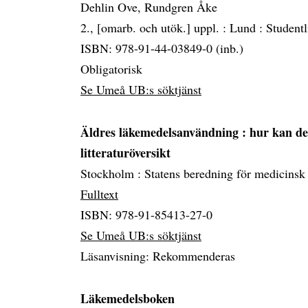
Dehlin Ove, Rundgren Åke
2., [omarb. och utök.] uppl. :
Lund :
Studentl
ISBN: 978-91-44-03849-0 (inb.)
Obligatorisk
Se Umeå UB:s söktjänst
Äldres läkemedelsanvändning
: hur kan de
litteraturöversikt
Stockholm :
Statens beredning för medicinsk
Fulltext
ISBN: 978-91-85413-27-0
Se Umeå UB:s söktjänst
Läsanvisning: Rekommenderas
Läkemedelsboken