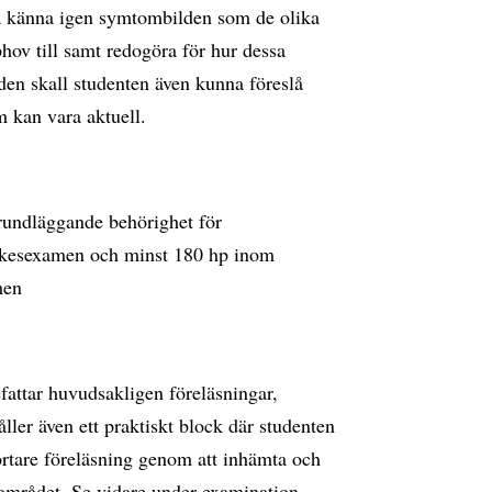
så känna igen symtombilden som de olika
ov till samt redogöra för hur dessa
en skall studenten även kunna föreslå
 kan vara aktuell.
 grundläggande behörighet för
yrkesexamen och minst 180 hp inom
men
efattar huvudsakligen föreläsningar,
åller även ett praktiskt block där studenten
ortare föreläsning genom att inhämta och
 området. Se vidare under examination.