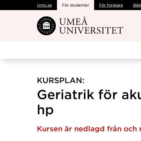
Umu.se
För studenter
För forskare
Bibl
Hoppa direkt till innehållet
KURSPLAN:
Geriatrik för ak
hp
Kursen är nedlagd från och