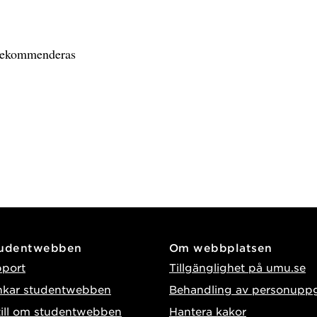
Rekommenderas
tudentwebben
Om webbplatsen
pport
Tillgänglighet på umu.se
nkar studentwebben
Behandling av personuppg
till om studentwebben
Hantera kakor