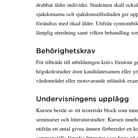
drabbar äldre individer. Studenten skall ock
sjukdomarna och sjukdomstillstånden ger upph
förändras med ökad ålder. Utifrån symtombild
lämplig utredning samt vilken behandling som
Behörighetskrav
För tillträde till utbildningen krävs förutom
högskolestudier även kandidatexamen eller 
vårdområdet eller motsvarande utländsk exa
Undervisningens upplägg
Kursen består av ett teoretiskt block som inn
seminarier och litteraturstudier. Kursen inneh
utifrån ett antal givna ämnen förbereder en k
sammanställa lämplig litteratur som finns på