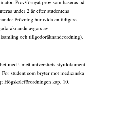
nator. Prov/förnyat prov som baseras på
eras under 2 år efter studentens
knande: Prövning huruvida en tidigare
llgodoräknande avgörs av
lsamling och tillgodoräknandeordning).
lighet med Umeå universitets styrdokument
 För student som bryter mot medicinska
ligt Högskoleförordningen kap. 10.