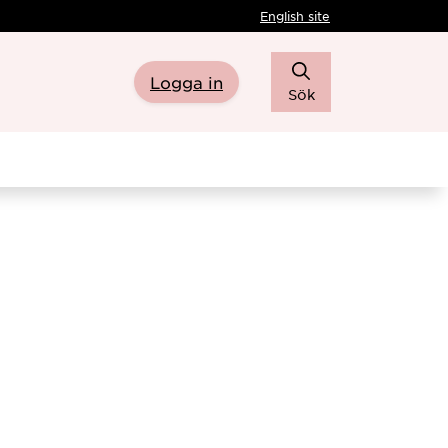
English site
Logga in
Sök