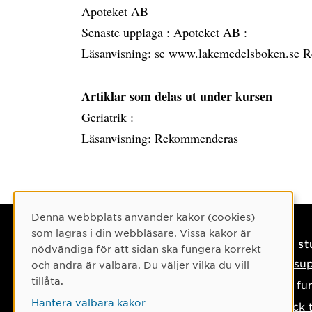
Apoteket AB
Senaste upplaga :
Apoteket AB :
Läsanvisning: se www.lakemedelsboken.se 
Artiklar som delas ut under kursen
Geriatrik :
Läsanvisning: Rekommenderas
Cookie-samtycke
Denna webbplats använder kakor (cookies)
som lagras i din webbläsare. Vissa kakor är
Kontaktuppgifter
På s
nödvändiga för att sidan ska fungera korrekt
Kontakta oss
IT-su
och andra är valbara. Du väljer vilka du vill
tillåta.
Tel: 090-786 50 00
Så fu
Hantera valbara kakor
Hitta till oss
Tyck 