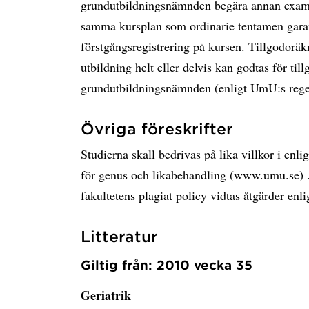
grundutbildningsnämnden begära annan exami
samma kursplan som ordinarie tentamen garant
förstgångsregistrering på kursen. Tillgodorä
utbildning helt eller delvis kan godtas för ti
grundutbildningsnämnden (enligt UmU:s rege
Övriga föreskrifter
Studierna skall bedrivas på lika villkor i en
för genus och likabehandling (www.umu.se) .
fakultetens plagiat policy vidtas åtgärder en
Litteratur
Giltig från: 2010 vecka 35
Geriatrik