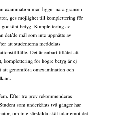
en examination men ligger nära gränsen
tor, ges möjlighet till komplettering för
r godkänt betyg. Komplettering av
ån det/de mål som inte uppnåtts av
ter att studenterna meddelats
onstillfälle. Det är enbart tillåtet att
t, komplettering för högre betyg är ej
ätt att genomföra omexamination och
känt.
alt fem. Efter tre prov rekommenderas
. Student som underkänts två gånger har
ator, om inte särskilda skäl talar emot det