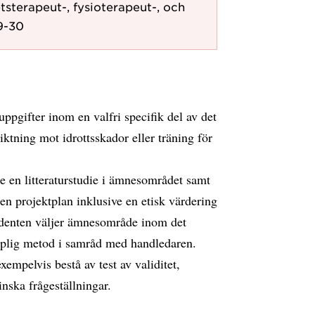
sterapeut-, fysioterapeut-, och
9-30
ppgifter inom en valfri specifik del av det
ktning mot idrottsskador eller träning för
e en litteraturstudie i ämnesområdet samt
 en projektplan inklusive en etisk värdering
denten väljer ämnesområde inom det
kaplig metod i samråd med handledaren.
mpelvis bestå av test av validitet,
inska frågeställningar.