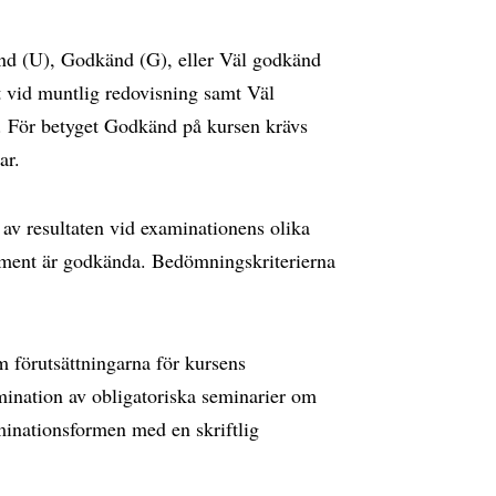
d (U), Godkänd (G), eller Väl godkänd
nt vid muntlig redovisning samt Väl
. För betyget Godkänd på kursen krävs
ar.
av resultaten vid examinationens olika
moment är godkända. Bedömningskriterierna
örutsättningarna för kursens
amination av obligatoriska seminarier om
xaminationsformen med en skriftlig