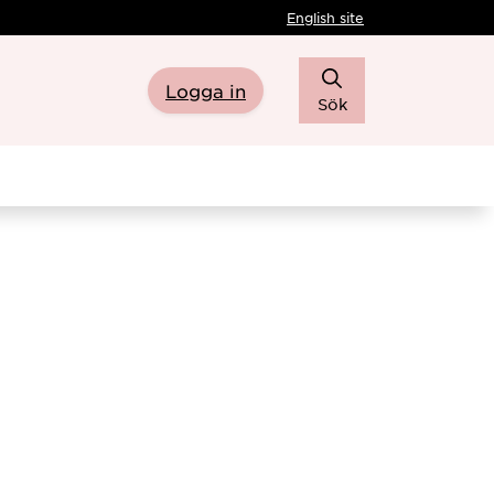
English site
Logga in
Sök