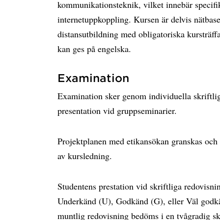
kommunikationsteknik, vilket innebär specifi
internetuppkoppling. Kursen är delvis nätba
distansutbildning med obligatoriska kursträf
kan ges på engelska.
Examination
Examination sker genom individuella skriftli
presentation vid gruppseminarier.
Projektplanen med etikansökan granskas och 
av kursledning.
Studentens prestation vid skriftliga redovisni
Underkänd (U), Godkänd (G), eller Väl godk
muntlig redovisning bedöms i en tvågradig sk