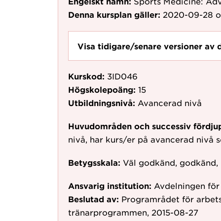
Engelskt namn:
Sports Medicine: Ad
Denna kursplan gäller:
2020-09-28
o
Visa tidigare/senare versioner av 
Kurskod:
3ID046
Högskolepoäng:
15
Utbildningsnivå:
Avancerad nivå
Huvudområden och successiv fördju
nivå, har kurs/er på avancerad nivå
Betygsskala:
Väl godkänd, godkänd,
Ansvarig institution:
Avdelningen för
Beslutad av:
Programrådet för arbets
tränarprogrammen, 2015-08-27