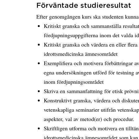
Förväntade studieresultat
Efter genomgången kurs ska studenten kunna
Kritiskt granska och sammanställa resultat 
fördjupningsuppgifterna inom det valda i
Kritiskt granska och värdera en eller fle
idrottsmedicinska ämnesområdet
Exemplifiera och motivera förbättringar av
egna undersökningen utförd för testning av
inom fördjupningsområdet
Skriva en sammanfattning för etisk prövni
Konstruktivt granska, värdera och diskuter
vetenskapliga seminarier utifrån vetenskap
aspekter, val av metod(er) och procedur.
Skriftligen utforma och motivera en tillt
idrottsmedicinska ämnesområdet som kan l