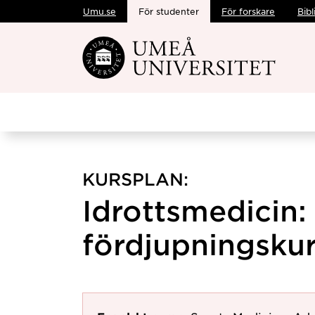
Umu.se
För studenter
För forskare
Bibl
Hoppa direkt till innehållet
KURSPLAN:
Idrottsmedicin:
fördjupningskur