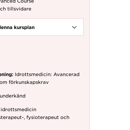
vanced Course
ch tillsvidare
denna kursplan
pning:
Idrottsmedicin: Avancerad
 som förkunskapskrav
 underkänd
 idrottsmedicin
terapeut-, fysioterapeut och