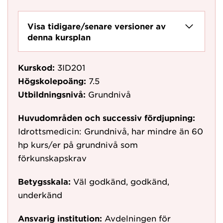
Visa tidigare/senare versioner av
denna kursplan
Kurskod:
3ID201
Högskolepoäng:
7.5
Utbildningsnivå:
Grundnivå
Huvudområden och successiv fördjupning:
Idrottsmedicin: Grundnivå, har mindre än 60
hp kurs/er på grundnivå som
förkunskapskrav
Betygsskala:
Väl godkänd, godkänd,
underkänd
Ansvarig institution:
Avdelningen för