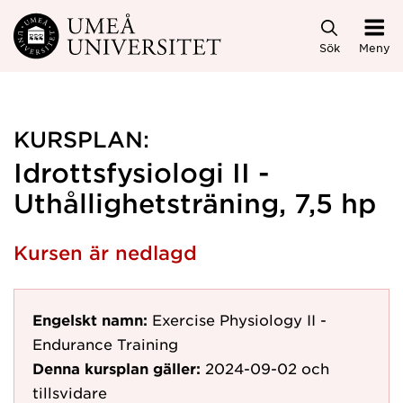
Hoppa direkt till innehållet
Sök
Meny
KURSPLAN:
Idrottsfysiologi II -
Uthållighetsträning, 7,5 hp
Kursen är nedlagd
Engelskt namn:
Exercise Physiology II -
Endurance Training
Denna kursplan gäller:
2024-09-02
och
tillsvidare