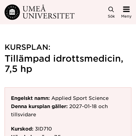
Hoppa direkt till innehållet
Sök
Meny
KURSPLAN:
Tillämpad idrottsmedicin,
7,5 hp
Engelskt namn:
Applied Sport Science
Denna kursplan gäller:
2027-01-18
och
tillsvidare
Kurskod:
3ID710