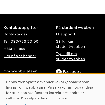
Kontaktuppgifter
På studentwebben
Kontakta oss
IT-support
Tel: 090-786 50 00
Så funkar
studentwebben
Hitta till oss
Tyck till om
Om något händer
studentwebben
Om webbplatsen
Facebook
Tillgänglighet på umu.se
Instagram
Cookie-samtycke
Denna webbplats använder kakor (cookies) som
Behandling av
TikTok
lagras i din webbläsare. Vissa kakor är nödvändiga
personuppgifter
för att sidan ska fungera korrekt och andra är
Youtube
Hantera kakor
valbara. Du väljer vilka du vill tillåta.
LinkedIn