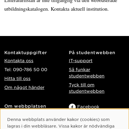
Litteraturlistan är inte tillgänglig via den webbaserade
utbildningskatalogen. Kontakta aktuell institution.
Kontaktuppgifter
På studentwebben
Kontakta oss
IT-support
Tel: 090-786 50 00
Så funkar
studentwebben
Hitta till oss
Tyck till om
Om något händer
studentwebben
Om webbplatsen
Facebook
Tillgänglighet på umu.se
Instagram
Cookie-samtycke
Denna webbplats använder kakor (cookies) som
Behandling av
TikTok
lagras i din webbläsare. Vissa kakor är nödvändiga